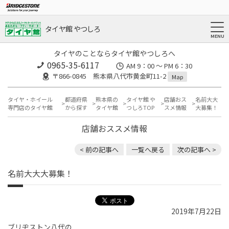
タイヤ館 やつしろ
タイヤのことならタイヤ館やつしろへ
0965-35-6117
AM 9：00 ～ PM 6：30
〒866-0845 熊本県八代市黄金町11-2
Map
タイヤ・ホイール
都道府県
熊本県の
タイヤ館 や
店舗おス
名前大大
専門店のタイヤ館
から探す
タイヤ館
つしろTOP
スメ情報
大募集！
店舗おススメ情報
< 前の記事へ
一覧へ戻る
次の記事へ >
名前大大大募集！
2019年7月22日
ブリヂストン八代の