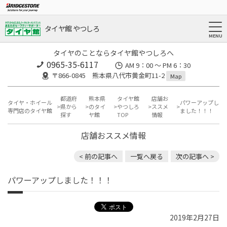
タイヤ館 やつしろ
タイヤのことならタイヤ館やつしろへ
0965-35-6117
AM 9：00 ～ PM 6：30
〒866-0845 熊本県八代市黄金町11-2
Map
都道府
熊本県
タイヤ館
店舗お
タイヤ・ホイール
パワーアップし
県から
のタイ
やつしろ
ススメ
専門店のタイヤ館
ました！！！
探す
ヤ館
TOP
情報
店舗おススメ情報
< 前の記事へ
一覧へ戻る
次の記事へ >
パワーアップしました！！！
2019年2月27日