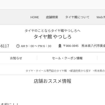
HOME
店舗検索
タイヤ館について
Web
タイヤのことならタイヤ館やつしろへ
タイヤ館 やつしろ
-6117
〒866-0845 熊本県八代市黄金
AM 9：00 ～ PM 6：30
お知らせ
セール・クーポン情報
タイヤ・ホイール専門店のタイヤ館
都道府県から探す
熊本県の
店舗おススメ情報
なる前に！！