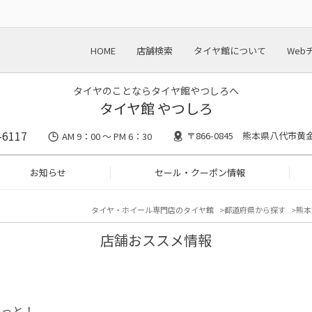
HOME
店舗検索
タイヤ館について
Web
タイヤのことならタイヤ館やつしろへ
タイヤ館 やつしろ
-6117
〒866-0845 熊本県八代市黄金
AM 9：00 ～ PM 6：30
お知らせ
セール・クーポン情報
タイヤ・ホイール専門店のタイヤ館
都道府県から探す
熊本
店舗おススメ情報
とっと！