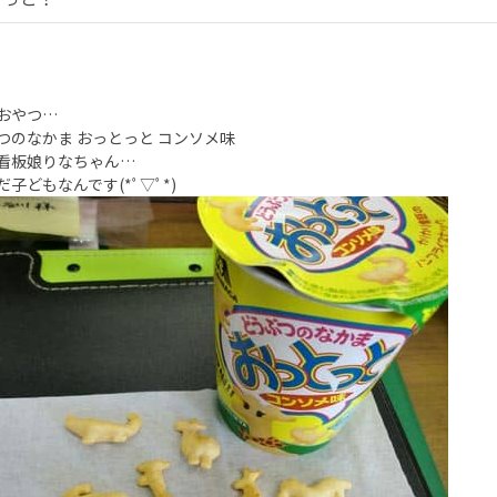
おやつ…
つのなかま おっとっと コンソメ味
看板娘りなちゃん…
子どもなんです(*ﾟ▽ﾟ*)