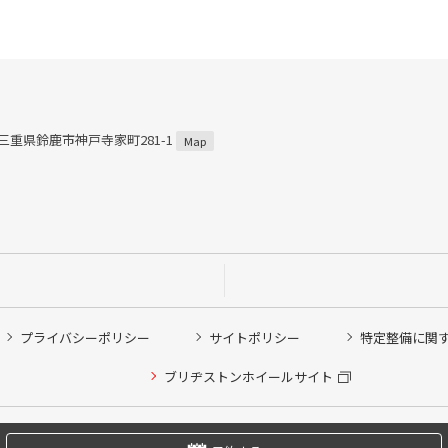
1 三重県鈴鹿市神戸寺家町281-1
Map
プライバシーポリシー
サイトポリシー
特定整備に関
他ピット作業の予約
ブリヂストンホイールサイト
希望のクローク契約会員の方はこちらを選択ください
の方はご利用いただけません
Copyright © 2024 Bridgestone Retail Co.,Ltd. All rights Reserved.