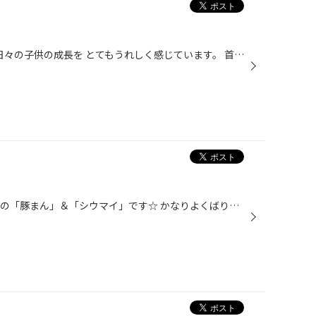
子供の１０0日参りをしました。日々の子供の成長を とてもうれしく感じています。 首もすわりかけで寝返りを打つまであと少し！ 全力で応援します。
みなさま、こんにちは。 久しぶりの「豚まん」＆「シウマイ」です☆ かなりよくばりセットですｗ もちろんすべて移動時間完食しました。