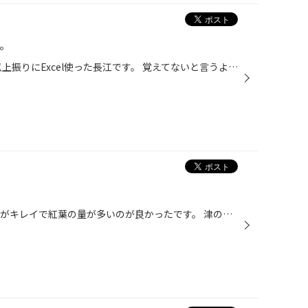
。
皆様、こんにちは！ 先日、10年以上振りにExcel使った長江です。 覚えてないと言うよりかは、全部初めて見たって感覚に近かったです(´・∀・)ｗ 前回の続きです。 京都御苑の後に本当は二条城に行くつもりだったのですが、ゆっくりし過ぎて営業時間内に間に合わず(-.-) なので突発的に直ぐ横にある護...
河内渓谷に行って来ました。 紅葉がキレイで紅葉の量が多いのが良かったです。 津の観光名所に登録されていのでお勧めです。