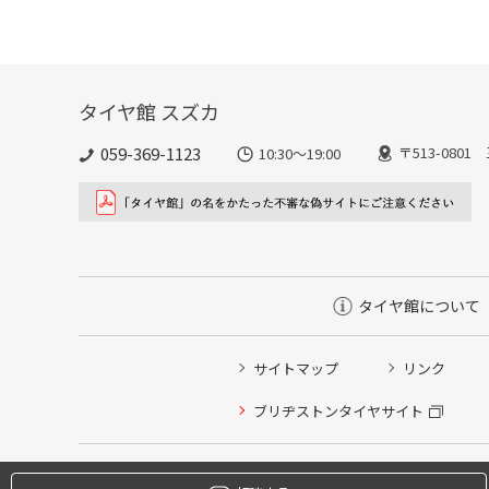
タイヤ館 スズカ
059-369-1123
〒513-080
10:30～19:00
タイヤ館について
サイトマップ
リンク
タイヤ点検・安全点検/タイヤ履き替え/オイル交換/その
ブリヂストンタイヤサイト
クローク契約会員専用タイヤ履き替え※タイヤ履き替えを
本日のタイヤ履き替え順番待ち予約 ※クローク契約会員