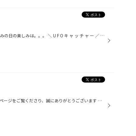
こんにちは、田中です。 最近の休みの日の楽しみは。。。 ＼ U F O キ ャ ッ チ ャ ー ／ お菓子をメインに 取ってます。 でも下手すぎるんで一つのお菓子を取るのに１０００円くらい消費してます。。。。
いつもタイヤ館スズカ店のホームページをご覧くださり、誠にありがとうございます 月に一度は魚釣りに行っているのですが、さすがに今年はもう行けないかと思い来年に 向けて釣り道具のメンテナンスをしました。 今年は釣行予定日に雨や風、台風直撃などもありあまり行けなかったのですが来年は 天...