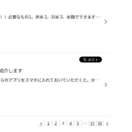
最近、赤米の甘酒作っています！！！ 必要なもの1、赤米 2、お米 3、米麹でできます！！！ 温度計が必要です！！時間もかかるので朝から準備して8時間待つ、混ぜる(^_-)-☆ 案外簡単に添加物なしの甘酒(^^♪美味しいです(＾◇＾) ↓↓↓こんな感じ↓↓↓ これは、米麹を混ぜた感じ！！時間がたつと水分が出て...
紹介します
アプリの詳しい情報はこちら こちらのアプリをスマホに入れておいていただくと、タイヤ交換やオイルなどの メンテナンス記録がすぐご覧いただけます。 詳しくはスタッフまでお問い合わせください。
<
1
2
3
4
5
…
57
58
>