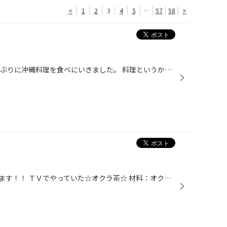
<
1
2
3
4
5
…
57
58
>
みなさま、こんにちは。 先日久しぶりに沖縄料理を食べにいきました。 料理というかお酒ですかね。。。 まず初めはオリオンビールから☆ 次からは泡盛で。。 止まらなくなる前にやめましたｗ
最近、健康な飲み物にハマっています！！ ＴＶでやっていた☆オクラ茶☆ 材料：オクラ10本 水 1リットル 緑茶水出し2パックで8時間か10時間置いておきます。 そうするとオクラの健康エキスが出て、お通じがよくなるのと血圧や血糖に効くらしいです！！ 飲みやすく、さっぱりしています！！！