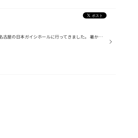
乃木坂４６の真夏の全国ツアーで名古屋の日本ガイシホールに行ってきました。 暑かったです。(いろんな意味でアツかったです) 朝は始発の電車に乗ってグッズを買い、昼と夜の公演２つとも観てきました。 次の日は声が限界でした笑 毎年このライブを観終わると 「夏、終わり」 と、感じます。