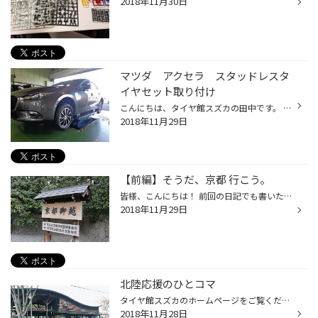
2018年11月30日
マツダ アクセラ スタッドレスタ
イヤセット取り付け
こんにちは、タイヤ館スズカの田中です。 本日の作業はマツダ アクセラのスタッドレスタイヤセット取り付けです。 タイヤ ２０５／６０Ｒ６ ブリヂストン ブリザックＶＲＸ2 ホイール 16インチ ブリヂストン バルミナＴ１０ タイヤホイール取りつけと同時に盗難防止用のナットも取り付けさせていた...
2018年11月29日
【前編】そうだ、京都 行こう。
皆様、こんにちは！ 前回の日記でも書いた通り、念願の京都紅葉の旅に行って参りましたっ(* ´ ▽ ` *)ﾉ 前回の日記で気にしてたお天気は生憎の曇り空と雨模様、、、 日頃の行いが良くないことは自分が一番解ってます、はい(￣▽￣;) 気を取り直して、先ず最初に京都御苑へ！ 本当はきちんと予約して、...
2018年11月29日
北陸応援のひとコマ
タイヤ館スズカのホームページをご覧くださり、まことにありがとうございます。 以前、石川県の七尾駅前の写真をご案内させていただきましたが。 今回は北陸応援から帰路に立ち寄った駅の写真です、日付は１１月１５日ですが雪の気配もなく 今年は暖冬のようで初秋のたたずまいでした。
2018年11月28日