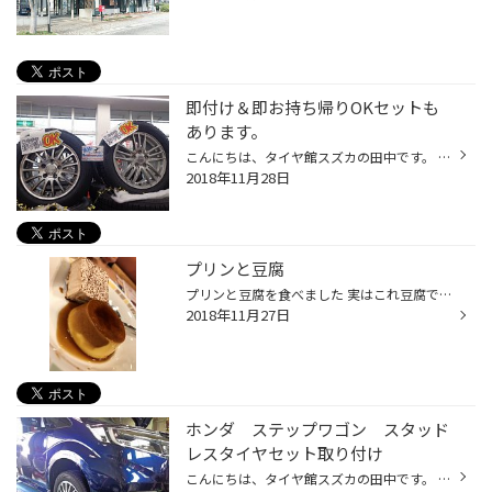
即付け＆即お持ち帰りOKセットも
あります。
こんにちは、タイヤ館スズカの田中です。 店頭には写真のような即作業％お持ち帰り可能なスタッドレスタイヤセットも多数用意してあります。 これから混み合う時期でもこれらのセット品なら即対応させていただきます！！
2018年11月28日
プリンと豆腐
プリンと豆腐を食べました 実はこれ豆腐ではありません わかる人にはわかりますヒントはイタリアで 話題は変わりますが豆腐にニンニクを掛ける派があまりいないので悲しいかったので この記事を見た人は是非とも豆腐にニンニクと醤油をお願いします。
2018年11月27日
ホンダ ステップワゴン スタッド
レスタイヤセット取り付け
こんにちは、タイヤ館スズカの田中です。 本日の作業はホンダ ステップワゴンのスタッドレスタイヤホイールセットの取り付けです。 タイヤ ２０５／６０Ｒ１６ ブリヂストン ブリザックVRX2 ホイール 16インチ ブリヂストン エコフォルムＣＲＳ１２ 最近のホンダ車は新車でも非常にオシャレなアルミ...