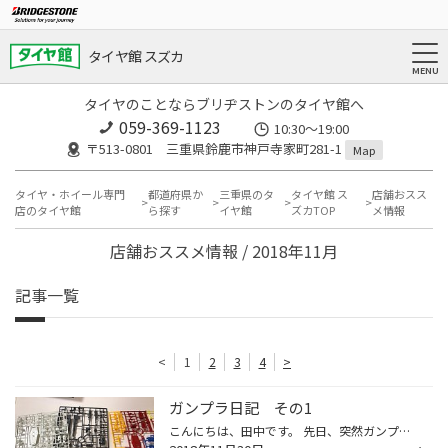
タイヤ館 スズカ
タイヤのことならブリヂストンのタイヤ館へ
059-369-1123
10:30～19:00
〒513-0801 三重県鈴鹿市神戸寺家町281-1
Map
タイヤ・ホイール専門
都道府県か
三重県のタ
タイヤ館 ス
店舗おスス
店のタイヤ館
ら探す
イヤ館
ズカTOP
メ情報
店舗おススメ情報 / 2018年11月
記事一覧
<
1
2
3
4
>
ガンプラ日記 その1
こんにちは、田中です。 先日、突然ガンプラが作りたくなり買ってきました。 昔はMGをよく作っていたんですが、途中で飽きてしまうので今回はHGです。 この写真だけでも特徴的なパーツがいくつかあるので何が出来上がるのかわかる人にはわかると思います。 完成をお楽しみに～～