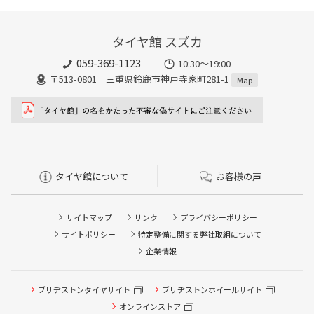
タイヤ館 スズカ
059-369-1123
10:30～19:00
〒513-0801 三重県鈴鹿市神戸寺家町281-1
Map
タイヤ館について
お客様の声
サイトマップ
リンク
プライバシーポリシー
サイトポリシー
特定整備に関する弊社取組について
企業情報
タイヤ点検・安全点検/タイヤ履き替え/オイル交換/その他
ブリヂストンタイヤサイト
ブリヂストンホイールサイト
ピット作業の予約
オンラインストア