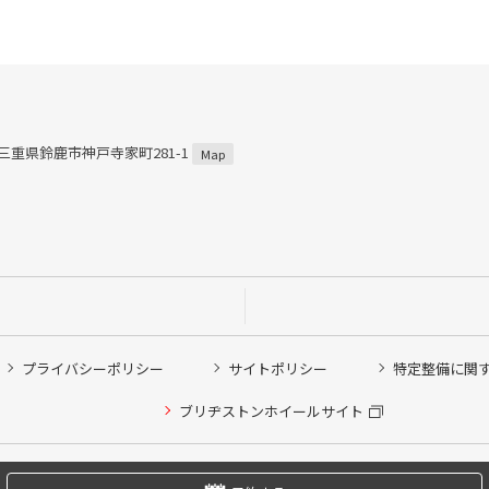
1 三重県鈴鹿市神戸寺家町281-1
Map
プライバシーポリシー
サイトポリシー
特定整備に関
他ピット作業の予約
ブリヂストンホイールサイト
希望のクローク契約会員の方はこちらを選択ください
の方はご利用いただけません
Copyright © 2024 Bridgestone Retail Co.,Ltd. All rights Reserved.