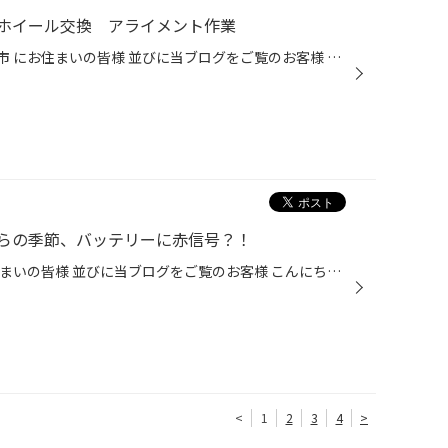
ホイール交換 アライメント作業
三重県 鈴鹿市 亀山市 四日市市 津市 にお住まいの皆様 並びに当ブログをご覧のお客様 こんにちは！ 中央道路沿いにあります 【タイヤ館スズカ】です！ 本日は 【 トヨタ ヤリス 】 タイヤ 【 POTENZA Adrenalin RE004 】 ホイール 【 WedsSport SA-25R WBC 】 アライメント調整 作業のご紹介です！...
らの季節、バッテリーに赤信号？！
三重県 鈴鹿 亀山 四日市 津 にお住まいの皆様 並びに当ブログをご覧のお客様 こんにちは！ 中央道路沿いにあります 【タイヤ館スズカ】です！ 最後にお車のバッテリーを交換されたのは いつか覚えていらっしゃいますでしょうか？ 「1年以内に交換したよ！」って方！ まだ大丈夫です(*'▽')笑 「2～3...
<
1
2
3
4
>