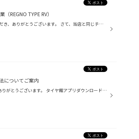
REGNO TYPE RV）
日頃より、タイヤ館をご利用いただき、ありがとうございます。 さて、当店と同じチェーン店の近隣タイヤ館店舗で作業いたしましたタイヤ交換作業をご紹介します。 （WEB掲載をご快諾いただきましたお客様！大変感謝しております。いつもご愛顧いただき誠にありがとうございます！！） おクルマ：日...
法についてご案内
いつも当店のHPをご覧いただき ありがとうございます。 タイヤ館アプリダウンロードでお得にタイヤGET 詳しくはこちら 突然のタイヤパンク！どう対処しますか？ 今回は、お出かけ中に突然タイヤがパンクしてしまった時の 初期対応や対処法、お出かけ前の事前準備に関しての お話しをお出かけの流れ...