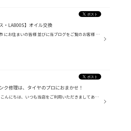
・LA800S】オイル交換
三重県 鈴鹿市 亀山市 四日市市 津市 にお住まいの皆様 並びに当ブログをご覧のお客様 こんにちは！ 中央道路沿いにあります 【タイヤ館スズカ】です！ 本日は 【 ダイハツ・ムーヴキャンバス・LA800S 】 【 オイル交換 】 のご紹介です。 タイヤ館スズカでは 24時間、365日、WEB予約受付中！ 下記...
ンク修理は、タイヤのプロにおまかせ！
タイヤのパンク経験ありますか？ こんにちは、いつも当店をご利用いただきましてありがとうございます。 タイヤは、釘やネジが刺さったり、縁石への衝突による損傷はもちろん、空気が徐々に抜け、 空気が少ない状態で走行を続けた結果、パンクしてしまうことがあります。 パンクの修理はお任せくだ...