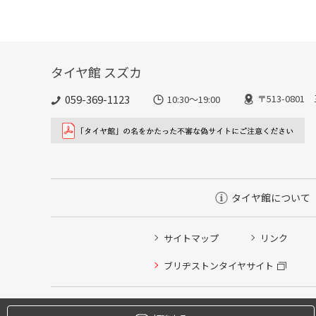
タイヤ館 スズカ
059-369-1123
〒513-080
10:30～19:00
タイヤ館について
サイトマップ
リンク
タイヤ点検・安全点検/タイヤ履き替え/オイル交換/その
ブリヂストンタイヤサイト
クローク契約会員専用タイヤ履き替え※タイヤ履き替えを
本日のタイヤ履き替え順番待ち予約 ※クローク契約会員