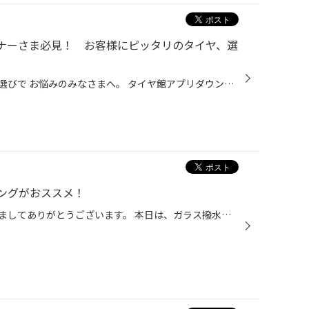
ーナーさま必見！ お客様にピッタリのタイヤ、選
ミドルSUV～大型SUVの 夏タイヤ選びで お悩みのみなさまへ。 タイヤ館アプリダウンロードでお得にタイヤGET 詳しくはこちら 本日は ミドルSUV～大型SUVに オススメのタイヤを紹介いたします♪ まず SUVとは 一般的な乗用車と比べて 車高が高いので 多少の悪路でも走行できるよう 十分なロードクリア...
ングがおススメ！
日頃より、当店をご利用いただきましてありがとうございます。 本日は、ガラス撥水コーティングについてのご紹介です。 ガラス撥水コーティングもコクピット・タイヤ館にお任せ！ 突然ですが、当店でフロントガラスの撥水コーティングができることをご存じでしたか？ コクピット・タイヤ館では、タ...