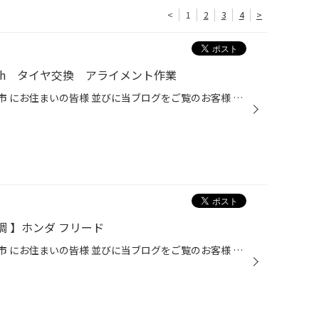
<
1
2
3
4
>
300h タイヤ交換 アライメント作業
三重県 鈴鹿市 亀山市 四日市市 津市 にお住まいの皆様 並びに当ブログをご覧のお客様 こんにちは！ 中央道路沿いにあります 【タイヤ館スズカ】です！ 今回は、タイヤ館大垣で作業のご紹介です！ 当店でも作業可能になります！ お気軽にお問い合わせください！ LEXUS ES300h ノーマルタイヤ 新品交...
 車高調 】ホンダ フリード
三重県 鈴鹿市 亀山市 四日市市 津市 にお住まいの皆様 並びに当ブログをご覧のお客様 こんにちは！ 中央道路沿いにあります 【タイヤ館スズカ】です！ 本日はタイヤ館小牧で行われた 【 フリード 】 【 BLITZ ZZ-R 車高調 】 取付のご紹介です。 今回使用したのは『 BLITZ ZZ-R 』です！ フロント...