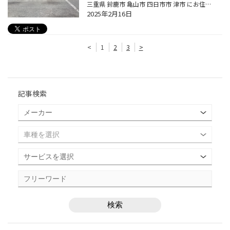
三重県 鈴鹿市 亀山市 四日市市 津市 にお住まいの皆様 並びに当ブログをご覧のお客様 こんにちは！ 中央道路沿いにあります 【タイヤ館スズカ】です！ 本日は 【 トヨタ タンク 】 【 REGNO GR-XIII タイヤ交換 】 【 アライメント調整 】 作業のご紹介です！ タイヤの交換時期が来たのでご来店さ...
2025年2月16日
<
1
2
3
>
記事検索