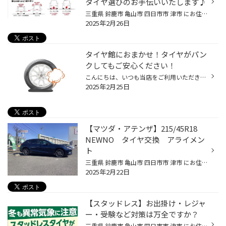
タイヤ選びのお手伝いいたします♪
三重県 鈴鹿市 亀山市 四日市市 津市 にお住まいの皆様 並びに当ブログをご覧のお客様 こんにちは！ 中央道路沿いにあります 【タイヤ館スズカ】です！ CUVの夏タイヤ選びで お悩みのみなさまへ。 オススメのタイヤを紹介いたします♪ CUVとは （クロスオーバーユーティリティビークル） または （ク...
2025年2月26日
タイヤ館におまかせ！タイヤがパン
クしてもご安心ください！
こんにちは、いつも当店をご利用いただきありがとうございます。 タイヤがパンクしてしまったこと、ありますか？ 突然、タイヤがパンク！想像するだけで、本当に怖いですよね。 今日は、おクルマのタイヤがパンクしてしまった時の対処法について タイヤのプロの目線からご案内できればと思います。 ...
2025年2月25日
【マツダ・アテンザ】215/45R18
NEWNO タイヤ交換 アライメン
ト
三重県 鈴鹿市 亀山市 四日市市 津市 にお住まいの皆様 並びに当ブログをご覧のお客様 こんにちは！ 中央道路沿いにあります 【タイヤ館スズカ】です！ 本日は 【 マツダ アテンザ 】 【 NEWNO 】 【 アライメント調整 】 作業のご紹介です！ 基本性能は兼ね備えつつ、 価格を抑えられたタイヤで ...
2025年2月22日
【スタッドレス】お出掛け・レジャ
ー・受験など対策は万全ですか？
三重県 鈴鹿市 亀山市 四日市市 津市 にお住まいの皆様 並びに当ブログをご覧のお客様 こんにちは！ 中央道路沿いにあります 【タイヤ館スズカ】です！ 皆様、お車の冬支度は万全でしょうか？ その準備のひとつとして スタッドレスタイヤは 必需品のひとつですよね！ ・ 突然の雪予報だけど、その日...