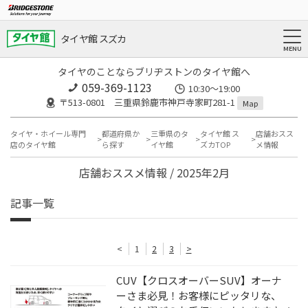
タイヤ館 スズカ
タイヤのことならブリヂストンのタイヤ館へ
059-369-1123
10:30～19:00
〒513-0801 三重県鈴鹿市神戸寺家町281-1
Map
タイヤ・ホイール専門
都道府県か
三重県のタ
タイヤ館 ス
店舗おスス
店のタイヤ館
ら探す
イヤ館
ズカTOP
メ情報
店舗おススメ情報 / 2025年2月
記事一覧
<
1
2
3
>
CUV【クロスオーバーSUV】オーナ
ーさま必見！お客様にピッタリな、