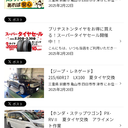
2025年2月22日
ブリヂストンタイヤをお得に買え
る！スーパータイヤセール開催
中！！
こんにちは、いつも当店をご利用いただきましてありがとうございます。 現在、コクピット・タイヤ館では、ブリヂストンタイヤをお得に買える！スーパータイヤセールを開催中です。 ブリヂストンのタイヤを4本ご購入で最大￥20,000 OFF！ タイヤをお得にご購入頂けるチャンスです！ 夏タイヤの交換や...
2025年2月20日
【ジープ・レネゲード】
215/60R17 LX100 夏タイヤ交換
三重県 鈴鹿市 亀山市 四日市市 津市 にお住まいの皆様 並びに当ブログをご覧のお客様 こんにちは！ 中央道路沿いにあります 【 タイヤ館スズカ 】です！ 【 JEEP レネゲード 】 【 ALENZA LX100 】 夏タイヤ 取付のご紹介です。 年数が経ち、ひび割れが かなり進んでいました！ 溝もかなり少なくな...
2025年2月20日
【ホンダ・ステップワゴン】PX-
RVⅡ 夏タイヤ交換 アライメン
ト作業