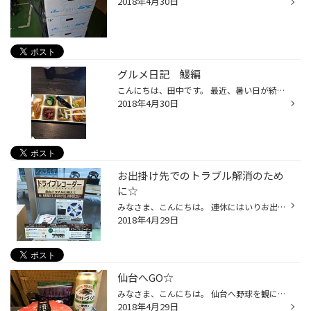
2018年4月30日
グルメ日記 鰻編
こんにちは、田中です。 最近、暑い日が続いたので体力をつけようと鰻を食べに行ってきました。 場所は半田のたま川さん。 ここはなんと「漬物バイキング」があります。 鰻は焼くのに時間が掛かるのでこういったものがあると時間つぶしになって非常に助かります。 今回の漬物チョイスはコチラ。。。...
2018年4月30日
お出掛け先でのトラブル解消のため
に☆
みなさま、こんにちは。 連休にはいりお出掛けされる方も多くなると思います。 事故等のトラブル防止の為や旅の記録を残せたりできる 「ドライブレコーダー」 タイヤ館で取り扱っておりますので ぜひご来店ください！！
2018年4月29日
仙台へGO☆
みなさま、こんにちは。 仙台へ野球を観に行きました！ 雨天中止になったのですが。。。泣 帰りにはコレ食べました
2018年4月29日