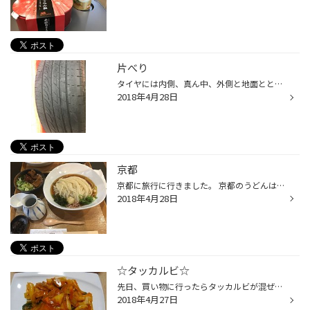
片べり
タイヤには内側、真ん中、外側と地面とと接地面があります。 タイヤを均等に減らすことが、長持ちの秘訣。 定期的なアライメント調整や空気圧の調整でタイヤを上手く 使って下さい。
2018年4月28日
京都
京都に旅行に行きました。 京都のうどんは上品で美味しかったですが、私には 少し薄かったです。笑 でもオシャレな京都になた行きたいです。
2018年4月28日
☆タッカルビ☆
先日、買い物に行ったらタッカルビが混ぜたら出来るのがありどんなものかと思い買いました。 辛いのがあまり得意ではない私は、タレを調節して作りました！！！ 鶏肉とトック（韓国のお餅）とタレが良い感じになり出来ました(*^。^*)
2018年4月27日