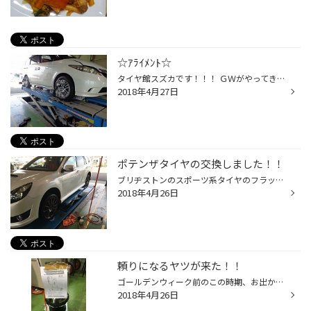
☆ｱﾗｲﾒﾝﾄ☆
タイヤ館スズカです！！！ ＧＷがやってきます！！お出掛け前のタイヤ交換は、おすみですか？？？？ タイヤを替えると道路とタイヤの接地面が変わります！！ そのことによりハンドルを真っ直ぐ持っていて右に行ったり、左に行ったりすることがありますので アライメントをおすすめします！！！ 宜し...
2018年4月27日
ポテンザタイヤの交換しました！！
ブリヂストンのスポーツ系タイヤのフラッグシップ、ポテンザS001を装着しました。
2018年4月26日
頼りになるヤツが来た！！
ゴールデンウィーク前のこの時期、お出かけ予定の方がタイヤの 空気圧点検に大勢ご来店されます。 そんな時に大活躍なツールが入荷しました。
2018年4月26日