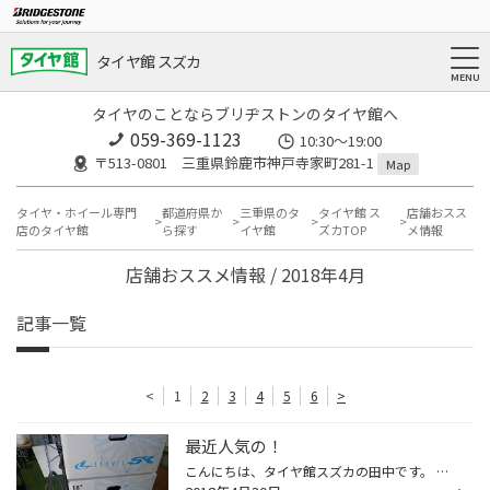
タイヤ館 スズカ
タイヤのことならブリヂストンのタイヤ館へ
059-369-1123
10:30～19:00
〒513-0801 三重県鈴鹿市神戸寺家町281-1
Map
タイヤ・ホイール専門
都道府県か
三重県のタ
タイヤ館 ス
店舗おスス
店のタイヤ館
ら探す
イヤ館
ズカTOP
メ情報
店舗おススメ情報 / 2018年4月
記事一覧
<
1
2
3
4
5
6
>
最近人気の！
こんにちは、タイヤ館スズカの田中です。 最近人気のあのシリーズのホイールが入荷しましたよ！ ＷＥＤＳ レオニスＳＫ この春はこのレオニスＳＫとレオニスＣＨが非常に人気です。 納期も掛かることが多いので興味のある方はお早目に～～