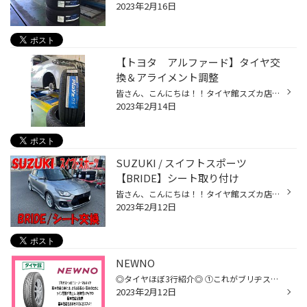
2023年2月16日
【トヨタ アルファード】タイヤ交
換＆アライメント調整
皆さん、こんにちは！！タイヤ館スズカ店です！！ いつもタイヤ館スズカ店のHPを閲覧頂き誠にありがとうございます！！ 今回はタイヤ館日永店の作業事例をご紹介します。 本日紹介させていただく作業はコチラ！！ お車：トヨタ 30系アルファード タイヤ：PX-RVⅡ ミニバン専用 サイズ：225/60R17 ミ...
2023年2月14日
SUZUKI / スイフトスポーツ
【BRIDE】シート取り付け
皆さん、こんにちは！！タイヤ館スズカ店です！！ いつもタイヤ館スズカ店のHPを閲覧頂き誠にありがとうございます！ 本日紹介させていただく作業はコチラ！！ ↓ ↓ ↓ ↓ ↓ ↓ ★SUZUKI / スイフトスポーツ 【BRIDE】シート取り付け★ 取り付ける商品はコチラ！！ BRIDE ZETA Ⅳ(ジータ4) フルバケ...
2023年2月12日
NEWNO
◎タイヤほぼ3行紹介◎ ①これがブリヂストンのベーシックタイヤ！ ②前モデルより基本性能向上！ ③軽～セダン、ミニバンまで豊富なサイズ展開！ 【総評価】ブリヂストンのロゴが入る、お求めやすい価格のタイヤ！
2023年2月12日