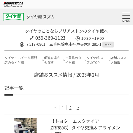
タイヤ館 スズカ
タイヤのことならブリヂストンのタイヤ館へ
059-369-1123
10:30～19:00
〒513-0801 三重県鈴鹿市神戸寺家町281-1
Map
タイヤ・ホイール専門
都道府県か
三重県のタ
タイヤ館 ス
店舗おスス
店のタイヤ館
ら探す
イヤ館
ズカTOP
メ情報
店舗おススメ情報 / 2023年2月
記事一覧
<
1
2
>
【トヨタ エスクァイア
ZRR80G】タイヤ交換＆アライメン