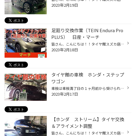
2023年2月19日
足廻り交換作業（TEIN Endura Pro
PLUS） 日産・マーチ
皆さん、こんにちは！！タイヤ館スズカ店です！！ いつもタイヤ館スズカ店のHPを閲覧頂き誠にありがとうございます！！ 今回はタイヤ館安城店の作業事例をご紹介します。 本日紹介させていただく作業はコチラ！！ 当店でも同様の作業を行っております！ぜひご相談ください！！ 高は上げない、下げな...
2023年2月18日
タイヤ館の車検 ホンダ・ステップ
ワゴン
車検は車検満了日の１ヶ月前から受けられます。 愛車の車検はどうされていますか？車検といえば、カーディーラーさんや自動車屋さん、車検専門店など、たくさんありますよね。 タイヤ館スズカ店でも車検を取り扱っています。 車検を通すお店の中に「タイヤ館安城店」を候補としてぜひ入れてください...
2023年2月17日
【ホンダ ストリーム】タイヤ交換
＆アライメント調整
皆さん、こんにちは！！タイヤ館スズカ店です！！ いつもタイヤ館スズカ店のHPを閲覧頂き誠にありがとうございます！！ 今回はタイヤ館スズカ店の作業事例をご紹介します。 本日紹介させていただく作業はコチラ！！ お車：ホンダ ストリーム タイヤ：GRVⅡ ミニバン専用 サイズ：205/55R17 ミニバン...