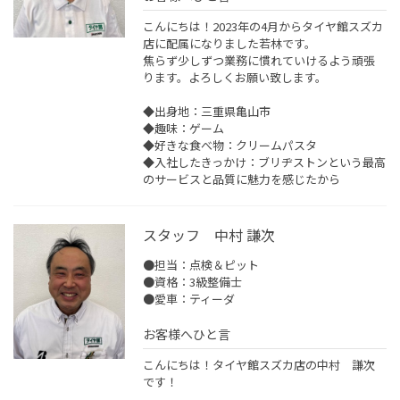
こんにちは！2023年の4月からタイヤ館スズカ
店に配属になりました若林です。
焦らず少しずつ業務に慣れていけるよう頑張
ります。よろしくお願い致します。
◆出身地：三重県亀山市
◆趣味：ゲーム
◆好きな食べ物：クリームパスタ
◆入社したきっかけ：ブリヂストンという最高
のサービスと品質に魅力を感じたから
スタッフ 中村 謙次
●担当：点検＆ピット
●資格：3級整備士
●愛車：ティーダ
お客様へひと言
こんにちは！タイヤ館スズカ店の中村 謙次
です！