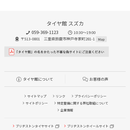
タイヤ館 スズカ
059-369-1123
10:30～19:00
〒513-0801 三重県鈴鹿市神戸寺家町281-1
Map
タイヤ館について
お客様の声
サイトマップ
リンク
プライバシーポリシー
サイトポリシー
特定整備に関する弊社取組について
企業情報
タイヤ点検・安全点検/タイヤ履き替え/オイル交換/その他
ブリヂストンタイヤサイト
ブリヂストンホイールサイト