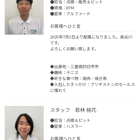
●担当：点検・販売＆ピット
●資格：BTM
●愛車：アルファード
お客様へひと言
2025年7月1日より配属になりました。長谷川
です。
よろしくお願い致します。
◆出身地：三重県四日市市
◆趣味：テニス
◆好きな食べ物：焼肉・焼き魚
◆入社したきっかけ：ブリヂストンのセールス
に憧れて
スタッフ 若林 桃花
●担当：点検＆ピット
●愛車：ハスラー
お客様へひと言