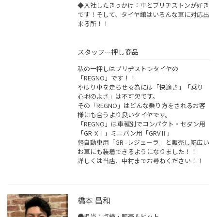
◆入社したきっかけ：車とブリヂストンが好き
です！そして、タイヤ館はいろんな車に対応出
来る所！！
スタッフ一押し商品
私の一押しはブリヂストンタイヤの
「REGNO」です！！
やはり車を走らせる為には「快適さ」「乗り
心地のよさ」は不可欠です。
その「REGNO」はどんな乗り方をされるお客
様にも合うより良いタイヤです。
「REGNO」は車種別でコンパクト・セダン用
「GR-XⅡ」ミニバン用「GRVⅡ」
軽自動車用「GR -レジェ－ラ」と販売し幅広い
お車にも装着できるようになりました！！
詳しくは当店、中村までお尋ねください！！
橋本 昌和
●担当：点検・販売＆ピット