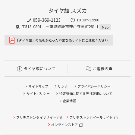
タイヤ館 スズカ
059-369-1123
10:30～19:00
〒513-0801 三重県鈴鹿市神戸寺家町281-1
Map
タイヤ館について
お客様の声
サイトマップ
リンク
プライバシーポリシー
サイトポリシー
特定整備に関する弊社取組について
企業情報
ブリヂストンタイヤサイト
ブリヂストンホイールサイト
タイヤ点検・安全点検/タイヤ履き替え/オイル交換/その他
ピット作業の予約
オンラインストア
クローク契約会員専用タイヤ履き替え※タイヤ履き替えを