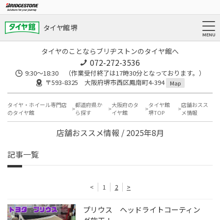
タイヤ館 堺
タイヤのことならブリヂストンのタイヤ館へ
072-272-3536
9:30〜18:30 （作業受付終了は17時30分となっております。）
〒593-8325 大阪府堺市西区鳳南町4-394
Map
タイヤ・ホイール専門店
都道府県か
大阪府のタ
タイヤ館
店舗おスス
のタイヤ館
ら探す
イヤ館
堺TOP
メ情報
店舗おススメ情報 / 2025年8月
記事一覧
<
1
2
>
プリウス ヘッドライトコーティン