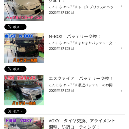
グ施工！
こんにちは～(^^)/ トヨタ プリウスのヘッドライトコーティング施工をさせて頂きました(^^)/ 経年劣化により黄ばみが、、、(:_;) ポリッシャーで磨きます(≧▽≦) ビフォーアフター↓↓ クリアに☆彡綺麗になりました! これで夜道も安全ですね♩♩ いつもありがとうございますm(__)m WEBでも作業やご相談の...
2025年8月30日
N-BOX バッテリー交換！
こんにちは～(^^)/ またまたバッテリー交換です(^_-)-☆ お車は、ホンダ N-BOX！ バッテリーご使用年数は、4年‼長くお使いになられましたね♩♩ こちらのお車はボンネット内についております('ω')ノ GSユアサのアイドリングストップ専用バッテリー(^_-)-☆ これで安心ですね♩♩ 交換時間は約30分ぐらいで...
2025年8月29日
エスクァイア バッテリー交換！
こんにちは～(^^)/ 最近バッテリーのお問い合わせが、かなり増えてきております。 夏はバッテリーが弱くなります。ご注意( ;∀;) 本日は、トヨタ エスクァイアのバッテリーを交換させて頂きました(^^)/ こちらのお車は、(ハイブリッド車) トランク下についております。 GSユアサバッテリー(^^)/ 交換...
2025年8月28日
VOXY タイヤ交換、アライメント
調整、防錆コーティング！