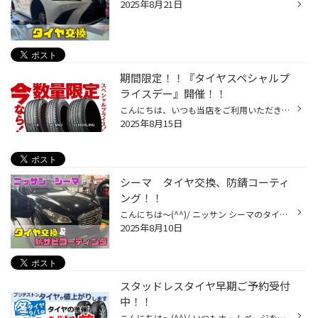
2025年8月21日
期間限定！！『タイヤスペシャルプ
ライスデー』開催！！
こんにちは、いつも当店をご利用いただきましてありがとうございます。 本日より、コクピット・タイヤ館におきまして、 期間限定！ サイズ限定！！ 数量限定！！！ お得にお買い求めいただける、「タイヤスペシャルプライスデー」がスタートします！ お得なタイヤのご紹介！！ ワゴンR、N-BOX、タン...
2025年8月15日
シーマ タイヤ交換、防錆コーティ
ング！！
こんにちは～(^^)/ ニッサン シーマのタイヤ交換です(^_-)-☆ 以前2019年(5年前)にタイヤ交換させて頂きました。 年数が経っていたため交換となりました。 今回も、もちろん同じ 旧レグノGR-XⅡから 静粛性、乗り心地重視の レグノGR-XⅢ 245/50R18 タイヤ交換と同時に防錆コーティング♩♩ キレイになり...
2025年8月10日
スタッドレスタイヤ早期ご予約受付
中！！
こんにちは～(^^)/ いつもホームページをご覧いただきありがとうございます。m(__)m 只今、当店では スタッドレスタイヤ早期ご予約受付中です！ 新商品 ブリザックWZ-1はコチラ まだまだ暑いですが、、、 9月1日からスタッドレスタイヤが値上がりとなります。 8月31日までセール開催中です♩♩ スタッ...