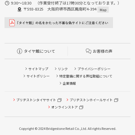
9:30〜18:30 （作業受付終了は17時30分となっております。）
〒593-8325 大阪府堺市西区鳳南町4-394
Map
タイヤ館について
お客様の声
サイトマップ
リンク
プライバシーポリシー
サイトポリシー
特定整備に関する弊社取組について
企業情報
ブリヂストンタイヤサイト
ブリヂストンホイールサイト
オンラインストア
Copyright © 2024 Bridgestone Retail Co.,Ltd. All rights Reserved.
タイヤ点検・安全点検/タイヤ履き替え/オイル交換/その他
ピット作業の予約