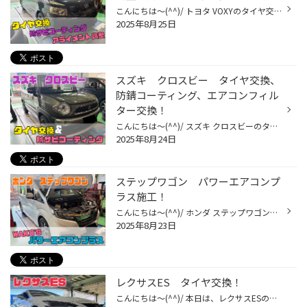
こんにちは～(^^)/ トヨタ VOXYのタイヤ交換です(^_-)-☆ 元々付いていたタイヤはコチラ↓↓ 以前のタイヤ交換から4年、24000kmが経ち 残溝により交換となりました。 今回も同じ！ 雨に強く、直進安定性重視の プレイズPX-RVⅡ 215/45R18 デス(^_-)-☆ タイヤ交換とご一緒に防錆コーティング♩♩ 走行距離...
2025年8月25日
スズキ クロスビー タイヤ交換、
防錆コーティング、エアコンフィル
ター交換！
こんにちは～(^^)/ スズキ クロスビーのタイヤ交換をさせて頂きました(^_-)-☆ 元々付いていたタイヤはコチラ↓↓ こちらのお車では初めてのタイヤ交換です。 4万キロ走行でかなりすり減っております、、。 危険なので交換していきましょう♩♩ お選び頂いたタイヤは ブリヂストン製お買い得タイヤ セイ...
2025年8月24日
ステップワゴン パワーエアコンプ
ラス施工！
こんにちは～(^^)/ ホンダ ステップワゴンに パワーエアコンプラスを施工させて頂きました(^_-)-☆ こちらのお車は エアコンガスR134a です。 注入口↓↓ 注入中↓↓ ☆冷却性能の向上 ☆燃費・静粛性の向上 ☆HV車・EV車にも対応 在庫の数が少ないため一度お問い合わせ下さい♩♩ お待ちしておりますm(__)m ...
2025年8月23日
レクサスES タイヤ交換！
こんにちは～(^^)/ 本日は、レクサスESのタイヤ交換です(^_-)-☆ タイヤの残溝により、交換となりました。 かなりすり減っています、、、↓↓ 元々スポーツタイヤ、ポテンザが付いており、 今回お選び頂いたタイヤは 静粛性、乗り心地重視の レグノGR-XⅢ 235/40R19 最後にタイヤワックスを塗り完了です...