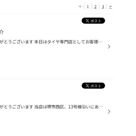
<
1
2
3
>
介
いつもホームページご覧頂きありがとうございます 本日はタイヤ専門店としてお客様の大事なお車を 作業する際、より安全・安心にカーライフをお過ご しいただくために タイヤ館堺店のタイヤ交換作業のご紹介です。 ホイールリム部の汚れをしっかり取ってエアー漏れ しないようにします！ 続いて、貼...
いつもホームページご覧頂きありがとうございます 当店は堺市西区、13号線沿いにあるタイヤ館堺店 です。 みなさん、冬の準備は出来てますか？ 先日、当店のお得意様の運送屋さんからトラックの スタッドレスタイヤの交換のご依頼があり作業 させていただきました！ 4台分、計24本です！ もう11月で...