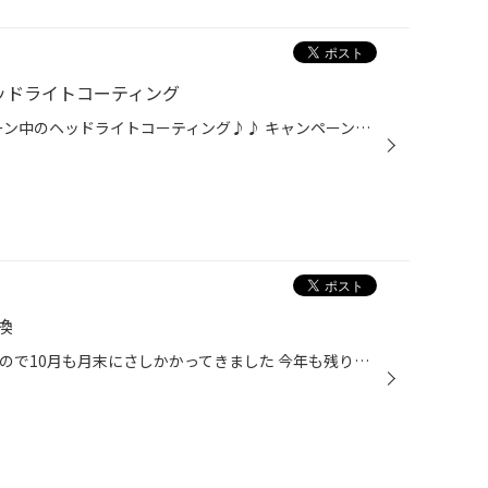
ッドライトコーティング
こんにちは～(^^)/ 今月キャンペーン中のヘッドライトコーティング♪♪ キャンペーン期間は10/31までですよ!! 2台施工させて頂き、お車は～ ダイハツ タント＆ニッサン エクストレイル です(^^♪ まずはタントの施工前と施工後をご覧ください↓↓ エクストレイルの施工前と施工後をご覧ください↓↓ 黄ばみ...
換
みなさん、こんにちは(^^) 早いもので10月も月末にさしかかってきました 今年も残り約2ヶ月(ﾟωﾟ)あっという間に終わるん でしょうね(^◇^;) さて、今回は人気車種のランクルプラドのマフラー 交換のご紹介です！ 装着するマフラーはこち ↑ ↑ ↑ ガナドールです！ https://ganador.co.jp/product/gve-...