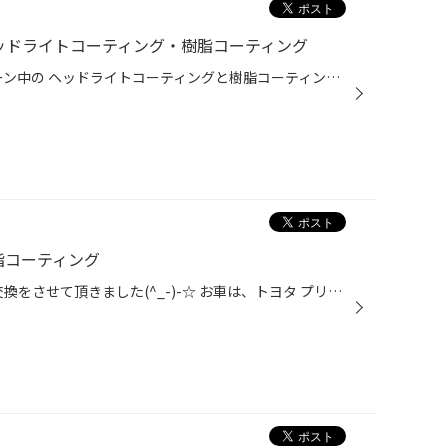
ヘッドライトコーティング・樹脂コーティング
こんにちは～(^^)/ 今月キャンペーン中の ヘッドライトコーティングと樹脂コーティング させて頂きました(^_-)-☆ お車は、スズキ スイフトスポーツ デス!! 右側(運転席)ヘッドライトだけがかなり曇っていました。 お客様に聞いてみると、太陽の光が右側に良くあたるみたいです('_') 曇りをしっかり...
脂コーティング
こんにちは～(^^)/ 先日、タイヤ交換をさせて頂きました(^_-)-☆ お車は、トヨタ プリウスα デス!! タイヤの残溝が3～4ｍｍぐらいで、ヒビ割れが少しあったので 交換させて頂きました♪♪ 月に数回、高速道路を使われるという事で 高速道路走行重視の雨にも強い プレイズPX-RVⅡ 205/60R16 にしました!!...