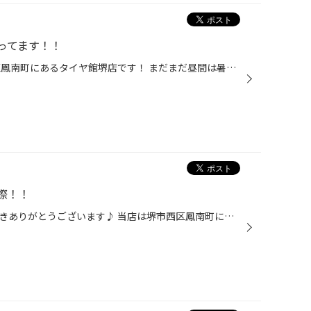
ってます！！
こんにちは♪ こちらは、堺市西区鳳南町にあるタイヤ館堺店です！ まだまだ昼間は暑いですが、 スタッドレスレンタルのご予約たくさんいただいております( ´ ▽ ` ) 今年は年末年始お出かけの予定を立ててる方も多いのではないでしょうか？！ 遠出をされる方、ウィンタースポーツを予定されてる方、 ...
際！！
いつもホームページを見ていただきありがとうございます♪ 当店は堺市西区鳳南町に店舗があるタイヤ館堺店です！ 当店では10月末まで ワイパーカウル部の樹脂コーティングキャンペーンを行なっております！ なんと！！もうすぐ終了しちゃいます… 今回はキューブに樹脂コーティングを施工させて頂きま...