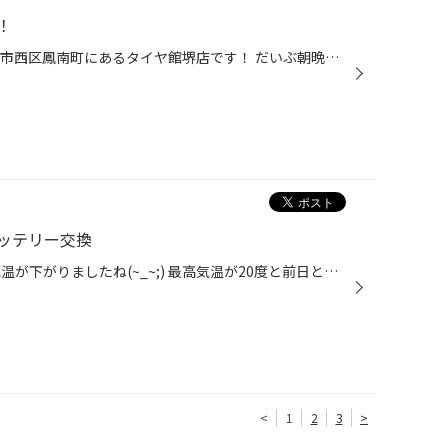
！
こんにちは♪(´ε｀ ) こちらは、堺市西区鳳南町にあるタイヤ館堺店です！ だいぶ朝晩も冷え込んできましたねー 本日ご来店いただきました☆ 可愛いデニムブルーのハスラーさんです！ スタッドレスホイールセットをご購入いただきました♪(´ε｀ ) タイヤは、ブリヂストン ブリザックVRX3 165/65R14 ホイ...
ッテリー交換
みなさんこんにちは！ 昨日から気温が下がりましたね(~_~;) 最高気温が20度と前日と比べると6度くらい低くな りました。 寒くなると心配なのがバッテリーです。 今回はシエンタハイブリッドのバッテリー交換の ご紹介です。 シエンタハイブリッドは後ろの荷室にバッテリーが 搭載されてます。 当店...
<
1
2
3
>