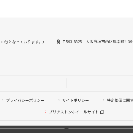
〒593-8325 大阪府堺市西区鳳南町4-39
7時30分となっております。）
プライバシーポリシー
サイトポリシー
特定整備に関
ブリヂストンホイールサイト
他ピット作業の予約
Copyright © 2024 Bridgestone Retail Co.,Ltd. All rights Reserved.