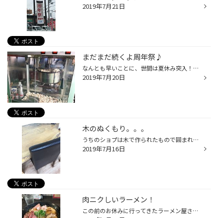
2019年7月21日
まだまだ続くよ周年祭♪
なんとも早いことに、世間は夏休み突入！？ 今年は梅雨明けが遅くてじめじめと蒸し暑い日が続きますが、 皆様、体調にはお気を付けくださいね☺︎.+☆ 当店では只今、"周年祭"を開催中です！！ ん？周年祭とは何ぞ？と思われた方は "セール情報"から概要をご覧ください ^^♪ 土、日、祝日限定でお渡しし...
2019年7月20日
木のぬくもり。。。
うちのショプは木で作られたもので囲まれています♡ わだッチ（和田さん）に会長の趣味やで！と教えて頂きました 残念ながら会長にはお逢いした事はないんですが… 木と言えば！そう！アルプスの少女ハイジ！！(*^^*) きっと会長って…ハイジのおじいさんみたいに 心があったかい感じなんだろうなぁ〜...
2019年7月16日
肉ニクしいラーメン！
この前のお休みに行ってきたラーメン屋さん♫ 堺市堺区にある、肉麺ひだまり庵 と言うお店で、今年オープンしたとこで中もカフェっぽくて 綺麗で、カウンターもあるので1人でも気軽に入れます。 私が注文したのは 肉そば 和風しょうゆ味。 ローストビーフ、ローストポーク、豚チャーシュー、炙り豚...