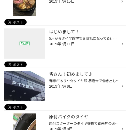
2019年7月15日
はじめまして！
5月からタイヤ館堺でお世話になってる辻田です！ 記念すべき1回目の日記、何を書こうか… かな〜〜り悩みましたが やっぱり先ずは自己紹介を！ 地元が店舗の近くなので お店の存在は子供の頃から知っていたのですが 車買おう！って決めたとき どうせなら知識つけていい車買いたいな〜って 元々運転が...
2019年7月11日
皆さん！初めまして♪
御縁があり〜☆タイヤ館 堺店☆で働き出して3カ月経ちました〜！ 知識がないのに、車好き♫ってだけで採用して頂きました〜！ 新谷社長〜！男前ぇ〜！☆*:.｡. o(≧▽≦)o .｡.:*☆ （いやいや…既に後悔してるかもww） とゆーのも…かなりＢＢＡなんです！（ババアの略ww 知ってますねww） 松清部長に挨拶した...
2019年7月9日
原付バイクのタイヤ
原付スクーターのタイヤ交換で御来店のお客様。 溝ツルツルのカチカチでひび割れしまくりでした。 当店は50ccスクーターのタイヤならだいたい在庫しておりますので、即交換させていただきます。 タイヤの事ならタイヤ館堺におまかせください。m(__)m
2019年7月8日