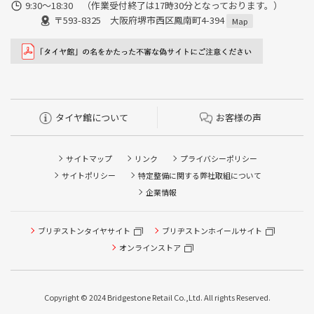
9:30〜18:30 （作業受付終了は17時30分となっております。）
〒593-8325 大阪府堺市西区鳳南町4-394
Map
タイヤ館について
お客様の声
サイトマップ
リンク
プライバシーポリシー
サイトポリシー
特定整備に関する弊社取組について
企業情報
ブリヂストンタイヤサイト
ブリヂストンホイールサイト
オンラインストア
Copyright © 2024 Bridgestone Retail Co.,Ltd. All rights Reserved.
タイヤ点検・安全点検/タイヤ履き替え/オイル交換/その他
ピット作業の予約