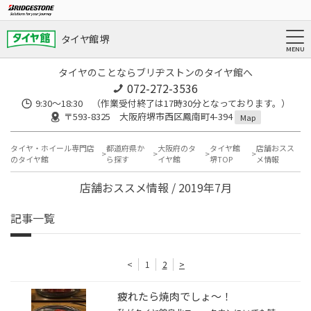
タイヤ館 堺
タイヤのことならブリヂストンのタイヤ館へ
072-272-3536
9:30〜18:30 （作業受付終了は17時30分となっております。）
〒593-8325 大阪府堺市西区鳳南町4-394
Map
タイヤ・ホイール専門店
都道府県か
大阪府のタ
タイヤ館
店舗おスス
のタイヤ館
ら探す
イヤ館
堺TOP
メ情報
店舗おススメ情報 / 2019年7月
記事一覧
<
1
2
>
疲れたら焼肉でしょ〜！