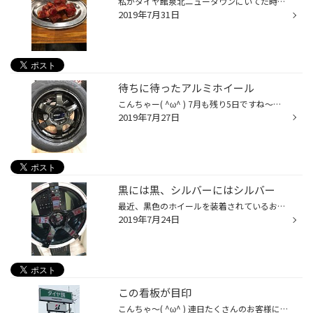
私がタイヤ館泉北ニュータウンにいてた時のお客様が店長をしてる焼肉店に行ってきました。タンのブツ切り♫ ホルモン盛り合わせ♫ 店のオススメ！赤身♫ んで、キムチ♫ 大阪市住之江区にある 焼肉えむかん！ カウンター席しかないので1人焼肉、余裕でオッケー♪( ´▽｀) 味も抜群で、しかもリーズナブル...
2019年7月31日
待ちに待ったアルミホイール
こんちゃー( ^ω^ ) 7月も残り5日ですね〜！早いっ！！梅雨も明け、夏本番ですね。 今回は4月に注文したアルミホイールが入荷しました！！ 役３ヶ月程待ちました 汗 お客様も長いことお待ちしてしまい申し訳ありません。 早速タイヤと組み付けてお客様にお渡しするだけです！！ また、装着した所を...
2019年7月27日
黒には黒、シルバーにはシルバー
最近、黒色のホイールを装着されているお客様も増えてきました。足元シブくなりますね！定番のシルバーも安定して人気あります！今日はホイールにタイヤを組み付けてから行うバランス調整。その時に貼り付けるウェイト（重り）の話です。 黒のホイールにシルバーのウェイトを貼り付けると、悪い意味...
2019年7月24日
この看板が目印
こんちゃ〜( ^ω^ ) 連日たくさんのお客様にご来店いただき誠に有難うございます。 リニューアル1周年の「周年祭」は7月28日まで開催しております☆*:.｡. o(≧▽≦)o .｡.:*☆ くじ引き商品もまだまだあります！！ お買い得なタイヤ&ホイールセットやメンテナンス品などなどご用意しております。 タイヤ交...