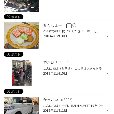
ちくしょー＿|￣|○
こんにちは！ 聞いてください！ 昨日母、父、妹が三重に日帰り旅行に行きました。 私抜きで…3人で申し込んでたみたいです…寂しい… こんな美味しそうな写真が送られて来ました。 そんな私は1人で寂しくお家ご飯。 負けじと… 国産では無いもののステーキを買って対抗してみました（笑） 次は私も連れ...
2018年11月18日
でかい！！！！
こんにちは（≧∇≦） この前は大きなトラックのタイヤ交換がありました。 あまりのタイヤの大きさに思わず記念撮影（笑） とても重たかったです！（；゜０゜）
2018年11月15日
かっこいい(*^^*)
こんにちは！ 先日、BALMINUM TR10をご購入してくださったお客様のお車が さらにかっこよくなったので記念に写真を撮らせていただきました。 じゃーーーーーん★ ホイールを変えるだけでガラリと雰囲気が変わります♪ お客様にもきっとご満足頂けているのではないでしょうか…！？（≧∇≦）
2018年11月11日