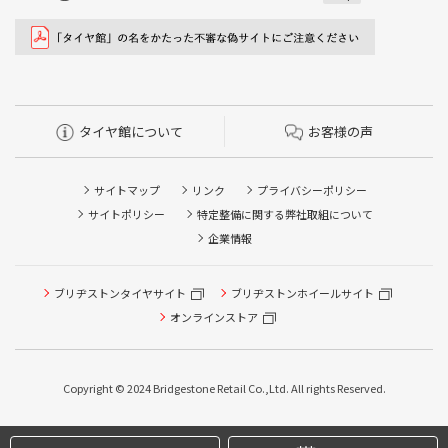
タイヤ館について
お客様の声
サイトマップ
リンク
プライバシーポリシー
サイトポリシー
特定整備に関する弊社取組について
企業情報
ブリヂストンタイヤサイト
ブリヂストンホイールサイト
オンラインストア
Copyright © 2024 Bridgestone Retail Co.,Ltd. All rights Reserved.
タイヤ点検・安全点検/タイヤ履き替え/オイル交換/その他
ピット作業の予約