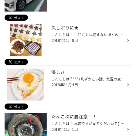
久しぶりに★
こんにちは！！ 11月とは思えないほどのポカポカ気持ちいい天気が続いていますね(*^^*) この前久しぶりに野菜クッキーを作りました！ 着色料は不使用！ むらさき芋、かぼちゃ、ほうれん草の野菜パウダーを使って作りました★ お菓子や料理するのやっぱ楽しいですね。 焼けてくるといい匂いがしてくる...
2018年11月8日
優しさ
こんにちは(*^^*) 恥ずかしい話、気温の変化から体調を崩していた私… 食欲も無く寝ていると、 妹が『なんか食べなあかんでー！』と なぜか目玉焼きを作ってくれました（笑）ご飯のチョイス（笑） 食欲の無い私にはなかなかハードでしたが完食しました♪ よく喧嘩もしますがやっぱり可愛いですね(*^^*)
2018年11月4日
たんこぶに要注意！！
こんにちは！ 早速ですが見てください∑(ﾟДﾟ) アップにすると… タイヤにたんこぶ発見！！ タイヤ内部のカーカスと言われる部分が損傷してしまっている状態です。 原因は色々あり、走行中の段差での衝撃、経年劣化等… これは大変危険でバーストの可能性があります。 見つけた場合は早めの交換をオスス...
2018年11月1日