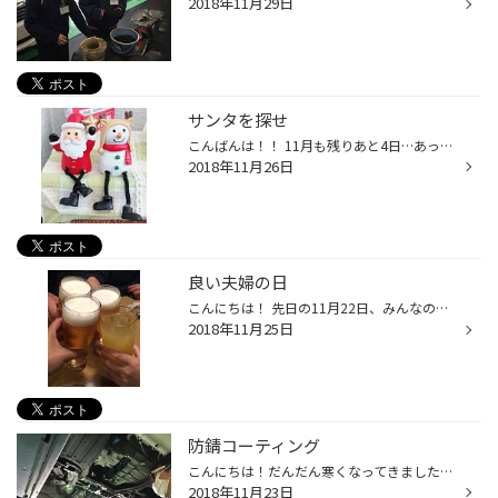
2018年11月29日
サンタを探せ
こんばんは！！ 11月も残りあと4日…あっという間ですね(´･_･`) 来月の12月と言えばクリスマス☆★ お店にも少しクリスマスの雰囲気を出したくて飾ってみました（￣+ー￣） さりげな〜〜く飾っていますので、当店に来られた際、探してみてください（笑）
2018年11月26日
良い夫婦の日
こんにちは！ 先日の11月22日、みんなの仕事終わりに良い夫婦の日に久々家族で食事へ♪ 喧嘩する事もありますが、これからも仲良しでいて欲しいです…切実に（笑） 2人共美味しいご飯と美味しいお酒にほろ酔いで幸せそうでした♪
2018年11月25日
防錆コーティング
こんにちは！だんだん寒くなってきましたね^^;冷え性の私には辛い季節です。 さて今回は、この時期オススメの防錆コーティングのご紹介をさせていただきます。 この時期道路が凍結しないように塩カルを撒くのですが、 それが大切なお車の下回りを攻撃！！！錆が発生してしまいます。 その錆を防ぎ、...
2018年11月23日