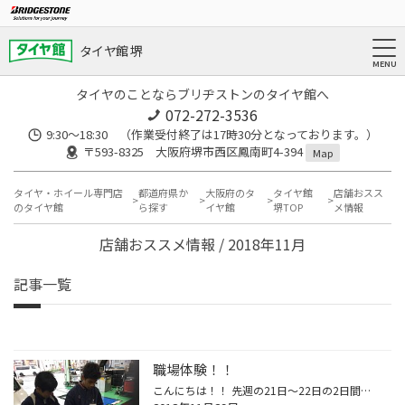
タイヤ館 堺
タイヤのことならブリヂストンのタイヤ館へ
072-272-3536
9:30〜18:30 （作業受付終了は17時30分となっております。）
〒593-8325 大阪府堺市西区鳳南町4-394
Map
タイヤ・ホイール専門店
都道府県か
大阪府のタ
タイヤ館
店舗おスス
のタイヤ館
ら探す
イヤ館
堺TOP
メ情報
店舗おススメ情報 / 2018年11月
記事一覧
職場体験！！
こんにちは！！ 先週の21日〜22日の2日間、堺市立鳳中学校から 2名職場体験に来てくれました（≧∇≦） タイヤの組み替えやタイヤのワックス掛け、 お客様へのお茶出し等してくれました☆ お客様へのご来店の挨拶やお見送りの挨拶も積極的にしてくれていましたよ☆ スタッフも2日間楽しかったです♪ また...