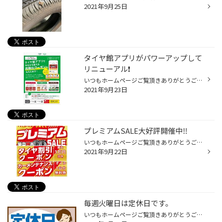
2021年9月25日
タイヤ館アプリがパワーアップして
リニューアル❗️
いつもホームページご覧頂きありがとうございます。 当店は堺市西区、13号線沿いにあるタイヤ館堺店です。 タイヤ館アプリがさらに9月21日よりパワーアップしてリニューアルしました❗️ タイヤ館アプリをダウンロードするとお得なクーポンが盛りだくさん‼️ タイヤ館アプリでは、それ以外にお客様の...
2021年9月23日
プレミアムSALE大好評開催中‼️
いつもホームページご覧頂きありがとうございます。 当店は堺市西区、13号線沿いにあるタイヤ館堺店です。 17日から開催しております『プレミアムSALE』 https://stg-premium-sale.herokuapp.com/ たくさんのお客様にご来店頂き誠にありがとうございます❗️ タイヤ交換、ホイール交換、パンク修理、...
2021年9月22日
毎週火曜日は定休日です。
いつもホームページご覧頂きありがとうございます。 当店は堺市西区、13号線沿いにあるタイヤ館堺店です。 本日、火曜日は定休日になっております。 大変ご迷惑をおかけしますが、何卒ご了承いただきますよう宜しくお願い申し上げます。 タイヤ館堺店 住所 堺市西区鳳南町4-394 ☎︎ 072-272-3536 営...