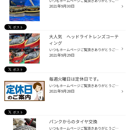
いつもホームページご覧頂きありがとうございます。 当店は堺市西区、13号線沿いにあるタイヤ館堺店です。 当店の大人気サービスメニュー 樹脂コーティングのご案内です❗️ BRZのワイパーカウルの施工例です。 白ボケしてたワイパーカウルが樹脂コーティング をすると黒艶が復活しました❗️ 当店で...
2021年9月30日
大人気 ヘッドライトレンズコーテ
ィング
いつもホームページご覧頂きありがとうございます。 当店は堺市西区、13号線沿いにあるタイヤ館堺店です。 当店で大人気サービスメニューにご案内です。 ヘッドライトレンズコーティング ↑ 車種はアテンザ ↑ 車種はプリウスα ヘッドライトはお車の顔です❗️ レンズの汚れクスミを取りクリアで綺...
2021年9月29日
毎週火曜日は定休日です。
いつもホームページご覧頂きありがとうございます。 当店は堺市西区、13号線沿いにあるタイヤ館堺店です。 本日、火曜日は定休日になっております。 大変ご迷惑をおかけしますが、何卒ご了承いただきますよう宜しくお願い申し上げます。
2021年9月28日
パンクからのタイヤ交換
いつもホームページご覧頂きありがとうございます。 当店は堺市西区、13号線沿いにあるタイヤ館堺店です。 なかなか太い物が刺さってましたd(￣ ￣) 直径6ミリ以上ありましたので、修理不可でタイヤ交換になりました。 タイヤ館 堺店 ☎ 072-272-3536 住所 堺市西区鳳南町4-394 営業時間 9：30～18：30