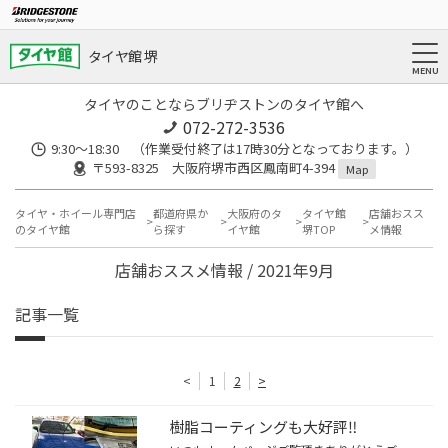
タイヤ館 堺
タイヤのことならブリヂストンのタイヤ館へ
072-272-3536
9:30〜18:30 （作業受付終了は17時30分となっております。）
〒593-8325 大阪府堺市西区鳳南町4-394
Map
タイヤ・ホイール専門店
都道府県か
大阪府のタ
タイヤ館
店舗おスス
のタイヤ館
ら探す
イヤ館
堺TOP
メ情報
店舗おススメ情報 / 2021年9月
記事一覧
<
1
2
>
樹脂コーティングも大好評‼️