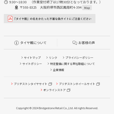
9:30〜18:30 （作業受付終了は17時30分となっております。）
〒593-8325 大阪府堺市西区鳳南町4-394
Map
タイヤ館について
お客様の声
サイトマップ
リンク
プライバシーポリシー
サイトポリシー
特定整備に関する弊社取組について
企業情報
ブリヂストンタイヤサイト
ブリヂストンホイールサイト
オンラインストア
Copyright © 2024 Bridgestone Retail Co.,Ltd. All rights Reserved.
タイヤ点検・安全点検/タイヤ履き替え/オイル交換/その他
ピット作業の予約