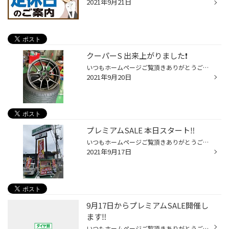
2021年9月21日
クーパーS 出来上がりました❗️
いつもホームページご覧頂きありがとうございます。 当店は堺市西区、13号線沿いにあるタイヤ館堺店です。 8日アップした投稿の続きです^_^ ミニクーパーSのホイール&車高調キットお取付 ホイールはレイズのボルクレーシングG025 車高調はKWのストリートコンフォートです。 めちゃくちゃかっちょい...
2021年9月20日
プレミアムSALE 本日スタート‼️
いつもホームページご覧頂きありがとうございます。 当店は堺市西区、13号線沿いにあるタイヤ館堺店です。 さぁ、いよいよ本日より『プレミアムSALE』 https://stg-premium-sale.herokuapp.com/ が始まります‼️ タイヤを買うなら今がチャンス‼️ 夏用タイヤもスタッドレスタイヤもプレミアム クーポ...
2021年9月17日
9月17日からプレミアムSALE開催し
ます‼️
いつもホームページご覧頂きありがとうございます。 当店は堺市西区、13号線沿いにあるタイヤ館堺店 です。 プレミアムSALEの開催まであと2日となりました‼️ タイヤ4本セットご購入で最大10000円引きの ※タイヤクーポンは一部対象外商品有ります。 タイヤ割引クーポンやオイル交換、ヘッドライト コ...