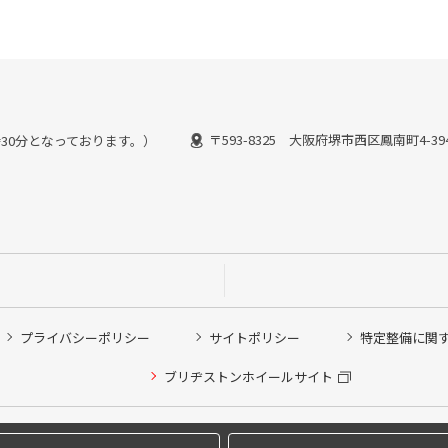
〒593-8325 大阪府堺市西区鳳南町4-39
7時30分となっております。）
プライバシーポリシー
サイトポリシー
特定整備に関
ブリヂストンホイールサイト
他ピット作業の予約
Copyright © 2024 Bridgestone Retail Co.,Ltd. All rights Reserved.