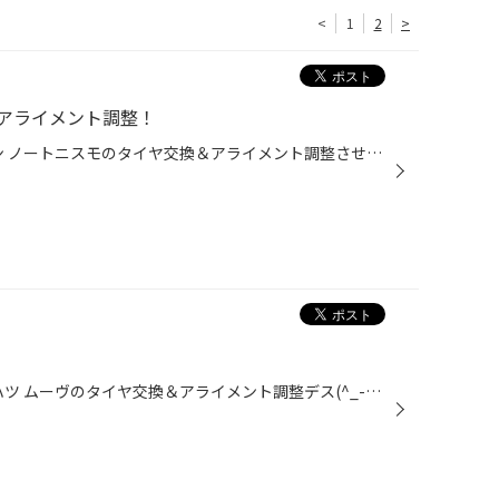
<
1
2
>
アライメント調整！
こんにちは～(^^)/ 先日、ニッサン ノートニスモのタイヤ交換＆アライメント調整させて頂きました♩♩ ご来店頂いた時は、タイヤがぺったんこでパンクしており、 在庫もすぐに無く、、、 色々あり、ご迷惑をおかけしましたが、、、 なんとかいけました!!('◇')ゞ 元々付いていたタイヤがサーキット走行...
こんにちは～(^^)/ 本日は、ダイハツ ムーヴのタイヤ交換＆アライメント調整デス(^_-)-☆ 元々付いていたタイヤはコチラ↓↓ 経年劣化によるヒビ割れとタイヤの残溝が少ないため、ですね、、 一見、あまりヒビ割れしていないように見えますが してるのです!!"(-""-)" 交換していきましょう♩♩ 装着する...