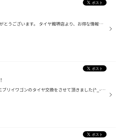
いつも当店をご利用頂き誠にありがとうございます。 タイヤ館堺店より、お得な情報です！ タイヤお値引きクーポンでお得に！！！ 大好評のプレミアムタイヤセール開催中！！ ブリヂストンタイヤが期間中お買い求めやすくなっております。 ★ブリヂストンタイヤ4本ご購入の方限定!!★スマートフォンか...
！
こんにちは～(^^)/ 先日、スズキ エブリイワゴンのタイヤ交換をさせて頂きました(^_-)-☆ 装着させて頂くタイヤは 新車装着タイヤと同等性能の軽自動車専用タイヤ エコピアNH200C 165/60R14 デス!! タイヤ交換とご一緒に防錆コーティングも♩♩ キレイになりました☆☆ これで安全安心ですね♪♪ 100km点検...