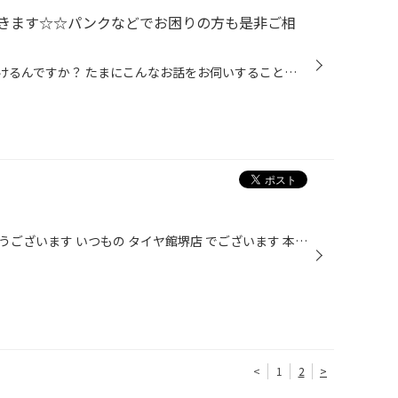
きます☆☆パンクなどでお困りの方も是非ご相
タイヤって１本でも売っていただけるんですか？ たまにこんなお話をお伺いすることがあります。 タイヤは4本で展示されていることが多く バラ売りされてないと思われがち・・・ 安心してください１本から販売しております！ お客様によっては５本（ジムニーなどスペアタイ含めて）購入される お客様...
またお越し下さいましてありがとうございます いつもの タイヤ館堺店 でございます 本日は 日産 ノート E13型 君 でございます ご来店ありがとうございます 今回はホイールのみ交換のご相談です 俗に言うセイムリムと言う方法になります 純正ホイールカバーも今風なのでなかなかなのですが アルミホ...
<
1
2
>