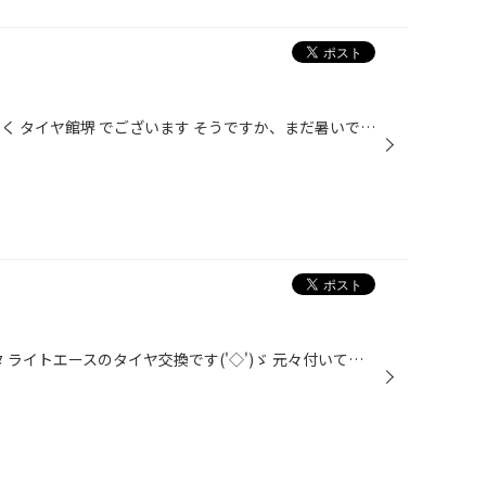
毎度でございます 今日も変わりなく タイヤ館堺 でございます そうですか、まだ暑いですか 今年もやたら暑い日々が続いております 中秋の名月も超えたのですがまだ夜も暑いです タイガースの話ですが‥‥ ちなみに中秋の名月はまだ満月ではないみたいですね 準満月 ほぼ満月みたいです なんなら10月の...
こんにちは～(^^)/ 本日は、トヨタ ライトエースのタイヤ交換です('◇')ゞ 元々付いていたタイヤはコチラ↓↓ 2016年製造です、、、 8年前です。危険!!(; ･`д･´) 交換しましょう♩♩ 装着するタイヤは 前後タイヤのサイズが違います。 フロント V600 165R13 6PR リア RD-650V 225/50R12.5 どちらとも商...