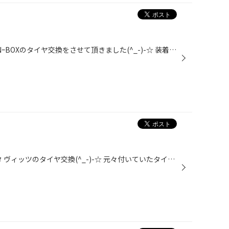
こんにちは～(^^)/ 先日、ホンダ NｰBOXのタイヤ交換をさせて頂きました(^_-)-☆ 装着させて頂いたタイヤは ブリヂストンタイヤのニューノーマルタイヤ NEWNO 155/65R14 デス!! タイヤ交換とご一緒に防錆コーティングも♩♩ キレイになりました☆☆ これで安全安心ですね♪♪ 100km点検お待ちしております。...
こんにちは～(^^)/ 朝一からトヨタ ヴィッツのタイヤ交換(^_-)-☆ 元々付いていたタイヤはコチラ↓↓ 2019年製造の新車装着タイヤが付いており、5年目ですね、、 残溝が2.3ｍｍでした。ヒビ割れも見えますね"(-""-)" 3年～4年、残溝は3ｍｍ～4ｍｍが交換目安なので 交換させて頂きます!! 装着するタイ...