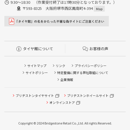
9:30〜18:30 （作業受付終了は17時30分となっております。）
〒593-8325 大阪府堺市西区鳳南町4-394
Map
タイヤ館について
お客様の声
サイトマップ
リンク
プライバシーポリシー
サイトポリシー
特定整備に関する弊社取組について
企業情報
ブリヂストンタイヤサイト
ブリヂストンホイールサイト
オンラインストア
Copyright © 2024 Bridgestone Retail Co.,Ltd. All rights Reserved.
タイヤ点検・安全点検/タイヤ履き替え/オイル交換/その他
ピット作業の予約