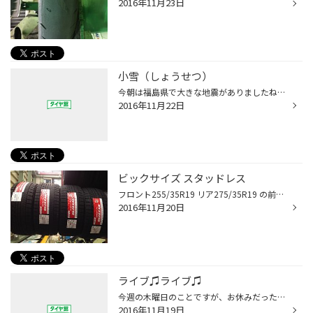
2016年11月23日
小雪（しょうせつ）
今朝は福島県で大きな地震がありましたね～ こちら関西地方でも南海トラフ地震が気になりますが・・・ 今日は暦の上で、小雪です。 立冬から数えて15日目頃で、北国から雪の便りがぼちぼち届く頃ですが 雪と言ってもさほど多くない事から小雪といわれているそうです。 「こゆき」ではなく「しょうせ...
2016年11月22日
ビックサイズ スタッドレス
フロント255/35R19 リア275/35R19 の前後違いサイズのスタッドレスタイヤです。 レクサスGSF用で現在ホイールの入荷待ちです！ レクサスGSF、 RCFはインチダウン不可なのでこのサイズが指定となります。もちろんホイールサイズも前後違い！ こんな幅広サイズのースタッドレスもお任せください！！
2016年11月20日
ライブ♫ライブ♫
今週の木曜日のことですが、お休みだったので京セラドームにお出かけしました。 目的は三代目j Soul brothersのライブです（≧∇≦） 平日にも関わらず、すごい人、人、人の多さですΣ（ﾟдﾟlll） 大人気のアーティストって凄いですね〜！！ 僕も三代目は好きなのでテンションが上がってしまいましたよ〜...
2016年11月19日