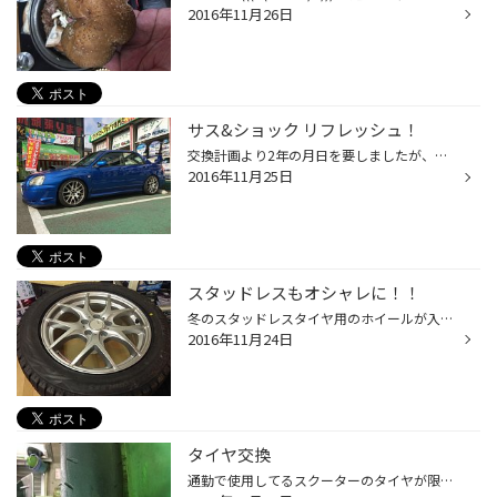
2016年11月26日
サス&ショック リフレッシュ！
交換計画より2年の月日を要しましたが、やっとリフレッシュできました( ´ ▽ ` )ﾉ コトコトと音が出はじめ、だましだまし乗っていましたが、この夏頃からゴトゴト、ゴキッと ひどくなり「コレはあかん！」と交換に至りました。 10年ぶりの車高調ですが乗り心地も悪くなく、ゴトゴト音から解放され車...
2016年11月25日
スタッドレスもオシャレに！！
冬のスタッドレスタイヤ用のホイールが入荷しました！！ SSR GTV 03 17×7.0J 5/114.3+42 カラーはグレアシルバーです。 スタッドレスタイヤを履いても、なるべく今のスタイルは崩したくないってことでこちらのホイールにいたしました！！ スタッドレスでもカッコよく！！オシャレに！！スポーテ...
2016年11月24日
タイヤ交換
通勤で使用してるスクーターのタイヤが限界まできたんで タイヤ交換しました。 ここまで減ってくると、雨の日はさすがに、滑りまくりでした(^^;; ようやく安心して乗れます。 安全、安心の為に早めにタイヤ交換しましょう！