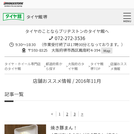
タイヤ館 堺
タイヤのことならブリヂストンのタイヤ館へ
072-272-3536
9:30〜18:30 （作業受付終了は17時30分となっております。）
〒593-8325 大阪府堺市西区鳳南町4-394
Map
タイヤ・ホイール専門店
都道府県か
大阪府のタ
タイヤ館
店舗おスス
のタイヤ館
ら探す
イヤ館
堺TOP
メ情報
店舗おススメ情報 / 2016年11月
記事一覧
<
1
2
3
>
焼き豚まん！