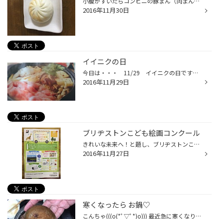
小腹がすいたらコンビニの豚まん（肉まん）が美味しい季節になりましたね〜 そのままでもいけますが、トースターで表面がカリッとする位焼くと更に美味しく なります。TVかラジオで知ってからハマってます(*^^*) 興味があれば1度お試しください！
2016年11月30日
イイニクの日
今日は・・・ 11/29 イイニクの日ですね♪ みなさんの晩ご飯は、すき焼き？ステーキ？焼肉？しゃぶしゃぶでしょうか？！ 朝のテレビ番組で紹介されてたんですが 安価なお肉に昆布（顆粒）だしを加えるだけで 昆布のグルタミン酸とお肉のイノシン酸が、かけ合わさって 相性よく、旨味がアップし美味...
2016年11月29日
ブリヂストンこども絵画コンクール
きれいな未来へ！と題し、ブリヂストンこども絵画コンクール このような事をブリヂストングループは、全国に配信しています。 第14回、テーマ”わたしのたいせつなしぜん” です。 私たち、子供達を育て、これからも共に共存していかなければならない自然。 いろいろ考えさせられますね。 石橋創業者...
2016年11月27日
寒くなったら お鍋♡
こんちゃ(((o(*ﾟ▽ﾟ*)o))) 最近急に寒くなりましたね〜ε-(´∀｀; )東京の方でも雪が降って凄い事になってましたよね！！ ここ、大阪でもいつ寒波がくるかわからないですよ((((；ﾟДﾟ))))))) 冬支度早めがいいかもです！！ でも、こんな時期だからこそ美味しい食べ物、お鍋の時期ですよね〜\(//∇//)\ 先...