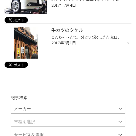
2017年7月4日
牛カツのタケル
こんちゃ〜☆*:.｡. o(≧▽≦)o .｡.:*☆ 先日、大阪日本橋に遊びに行きました(てか、奥さんの忘れ物を職場まで届けに行きました) 日本橋って電気街になるんですかね〜？どちらかというとアニメ関係のお店がいっぱいあるイメージが強くて、私にとっては嬉しすぎる場所、テンション上がりますね〜♪(*^^) そ...
2017年7月1日
記事検索