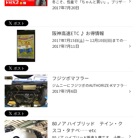
冬こそ、性能で「ちゃんと買い」。ブリザックVRX2 誕生 ①「アクティブ発泡ゴム2」でしっかり止まる、曲がる。 ② 新「非対称パタン」でしっかり止まる、曲がる。 ③さらに「静かに」、さらに「長持ち」。さまざまな冬道を快適に！ 詳しくは、ブリヂストンホームページをご覧ください。
2017年7月20日
阪神高速ETC ♪ お得情報
2017年7月15日(土) ～ 12月10日(日)までの土日祝日限定ですが ご利用前のWEB申し込みで､阪神高速ETC乗り放題のキャンペーンが 始まります。 夏休みもお得に､車でお出かけしませんか?! 詳しくは専用WEB 「 阪神高速企画割引 」で検索してみて下さい ♪
2017年7月11日
フジツボマフラー
ジムニーにフジツボのAUTHORIZE-Kマフラーを装着させて頂きました。 音も大きすぎず、心地良い低音具合で大人な音を出してました。
2017年7月6日
80ノア ハイブリッド テイン・ク
スコ・タナベ……etc
80ノア ハイブリッド新車入庫です。 十数年お付き合いいただいているお客様。RGステップワゴンから乗り換えです。 ↑ホイールは、お客様がステップワゴン時から大変気に入られているエンケイRPF1。 タイヤサイズ変更し、新しくポテンザ アドレナリン RE003装着。 ↑タナベ フロント アンダーブレース ...