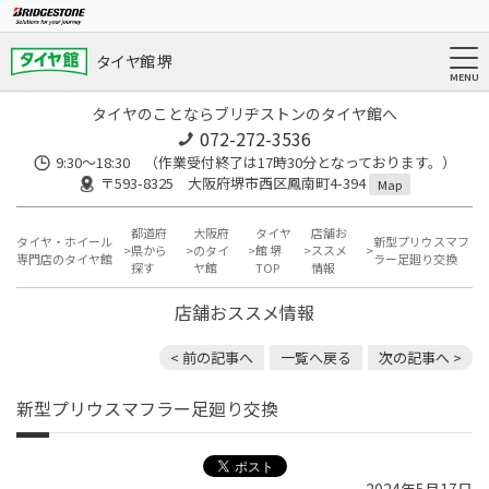
タイヤ館 堺
タイヤのことならブリヂストンのタイヤ館へ
072-272-3536
9:30〜18:30 （作業受付終了は17時30分となっております。）
〒593-8325 大阪府堺市西区鳳南町4-394
Map
都道府
大阪府
タイヤ
店舗お
タイヤ・ホイール
新型プリウスマフ
県から
のタイ
館 堺
ススメ
専門店のタイヤ館
ラー足廻り交換
探す
ヤ館
TOP
情報
店舗おススメ情報
< 前の記事へ
一覧へ戻る
次の記事へ >
新型プリウスマフラー足廻り交換