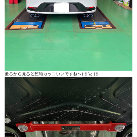
後ろから見ると超絶カッコいいですね〜( ✌︎'ω')✌︎