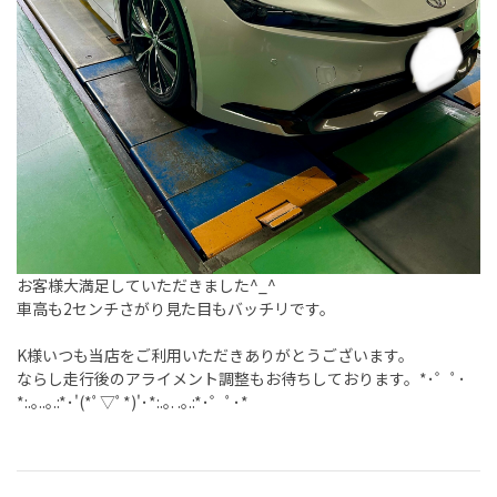
お客様大満足していただきました^_^
車高も2センチさがり見た目もバッチリです。
K様いつも当店をご利用いただきありがとうございます。
ならし走行後のアライメント調整もお待ちしております。*･゜ﾟ･
*:.｡..｡.:*･'(*ﾟ▽ﾟ*)'･*:.｡. .｡.:*･゜ﾟ･*