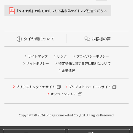
タイヤ館について
お客様の声
サイトマップ
リンク
プライバシーポリシー
サイトポリシー
特定整備に関する弊社取組について
企業情報
ブリヂストンタイヤサイト
ブリヂストンホイールサイト
オンラインストア
Copyright © 2024 Bridgestone Retail Co.,Ltd. All rights Reserved.
タイヤ点検・安全点検/タイヤ履き替え/オイル交換/その他
ピット作業の予約