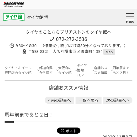
タイヤ館 堺
タイヤのことならブリヂストンのタイヤ館へ
072-272-3536
9:30〜18:30 （作業受付終了は17時30分となっております。）
〒593-8325 大阪府堺市西区鳳南町4-394
Map
タイヤ
タイヤ・ホイール
都道府県
大阪府の
店舗おス
周年祭まで
館 堺
専門店のタイヤ館
から探す
タイヤ館
スメ情報
あと２日！
TOP
店舗おススメ情報
< 前の記事へ
一覧へ戻る
次の記事へ >
周年祭まであと２日！