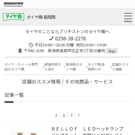
タイヤ館 長岡西
タイヤのことならブリヂストンのタイヤ館へ
0258-28-2278
平日10:00～20:00 日曜･祝日10:00～19:00
〒940-2106 新潟県長岡市古正寺2丁目30番地
Map
タイヤ・ホイール専門
都道府県か
新潟県のタ
タイヤ館 長
店舗おスス
店のタイヤ館
ら探す
イヤ館
岡西TOP
メ情報
店舗おススメ情報 / その他商品・サービス
記事一覧
<
1
2
>
ＢＥＬＬＯＦ ＬＥＤヘッドランプ