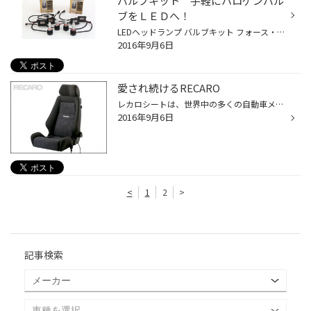
バルブキット 手軽にハロゲンバル
ブをＬＥＤへ！
LEDヘッドランプ バルブキット フォース・レイ H7 HB3/HB4 H9/H11 高輝度LED片側12ヶによる最高クラスの明るさと配光で、手軽にハロゲンバルブをLEDヘッドライトへアップグレード！！ 大光量＆省エネルギーの両立!! ハロゲンバルブに比べ、約半分の消費電力としながら約1.5倍の明るさを実現。ロービ...
2016年9月6日
愛され続けるRECARO
レカロシートは、世界中の多くの自動車メーカーによってハイパフォーマンスグレードの純正シートとして採用され続けています。そして、自動車業界のアフターマーケットにおいてもたくさんのお客様が純正シートからレカロのシートに交換していただいています。 レカロは、自動車用シートとしては世界...
2016年9月6日
<
1
2
>
記事検索