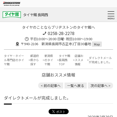
タイヤ館 長岡西
タイヤのことならブリヂストンのタイヤ館へ
0258-28-2278
平日10:00～20:00 日曜･祝日10:00～19:00
〒940-2106 新潟県長岡市古正寺2丁目30番地
Map
タイヤ・ホイー
都道府
新潟県
タイヤ館
店舗お
ダイレクトメール
ル専門店のタイ
県から
のタイ
長岡西
ススメ
が完成しました。
ヤ館
探す
ヤ館
TOP
情報
店舗おススメ情報
< 前の記事へ
一覧へ戻る
次の記事へ >
ダイレクトメールが完成しました。