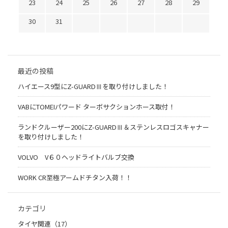
23
24
25
26
27
28
29
30
31
最近の投稿
ハイエース9型にZ-GUARDⅢを取り付けしました！
VABにTOMEIパワード ターボサクションホース取付！
ランドクルーザー200にZ-GUARDⅢ＆ステンレスロゴスキャナー
を取り付けしました！
VOLVO V６０ヘッドライトバルブ交換
WORK CR至極アームドチタン入荷！！
カテゴリ
タイヤ関連（17）