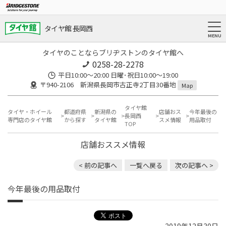
タイヤ館 長岡西
タイヤのことならブリヂストンのタイヤ館へ
0258-28-2278
平日10:00～20:00 日曜･祝日10:00～19:00
〒940-2106 新潟県長岡市古正寺2丁目30番地
Map
タイヤ館
タイヤ・ホイール
都道府県
新潟県の
店舗おス
今年最後の
長岡西
専門店のタイヤ館
から探す
タイヤ館
スメ情報
用品取付
TOP
店舗おススメ情報
< 前の記事へ
一覧へ戻る
次の記事へ >
今年最後の用品取付