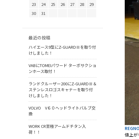
23
24
25
26
27
28
29
30
31
最近の投稿
ハイエース9型にZ-GUARDⅢを取り付
けしました！
VABにTOMEIパワード ターボサクショ
ンホース取付！
ランドクルーザー200にZ-GUARDⅢ＆
ステンレスロゴスキャナーを取り付
けしました！
VOLVO V６０ヘッドライトバルブ交
換
WORK CR至極アームドチタン入
REGN
荷！！
値上が