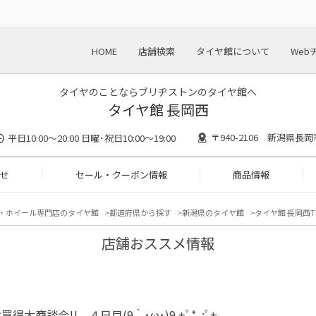
HOME
店舗検索
タイヤ館について
Web
タイヤのことならブリヂストンのタイヤ館へ
タイヤ館 長岡西
〒940-2106 新潟県長
平日10:00～20:00 日曜･祝日10:00～19:00
せ
セール・クーポン情報
商品情報
・ホイール専門店のタイヤ館
都道府県から探す
新潟県のタイヤ館
タイヤ館 長岡西T
店舗おススメ情報
得大商談会!! ４日目(9｀･ω･)9.+ﾟ*｡:ﾟ+