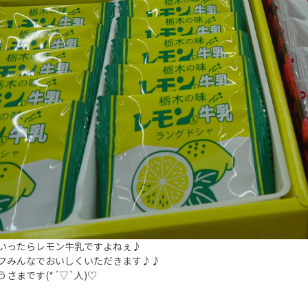
いったらレモン牛乳ですよねぇ♪
フみんなでおいしくいただきます♪♪
うさまです(*´▽`人)♡