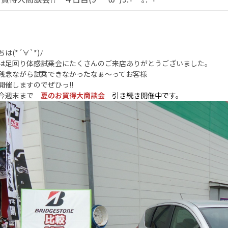
は(*´∀`*)ﾉ
は足回り体感試乗会にたくさんのご来店ありがとうございました。
残念ながら試乗できなかったなぁ～ってお客様
開催しますのでぜひっ!!
て今週末まで
夏のお買得大商談会
引き続き開催中です。