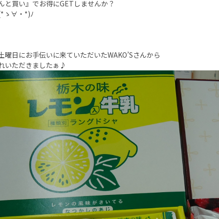
んと買い』でお得にGETしませんか？
(*ゝ∀・*)ﾉ
土曜日にお手伝いに来ていただいたWAKO’Sさんから
れいただきましたぁ♪