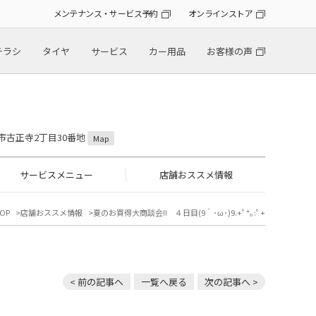
メンテナンス・サービス予約
オンラインストア
チラシ
タイヤ
サービス
カー用品
お客様の声
岡市古正寺2丁目30番地
Map
サービスメニュー
店舗おススメ情報
OP
店舗おススメ情報
夏のお買得大商談会!! ４日目(9｀･ω･)9.+ﾟ*｡:ﾟ+
< 前の記事へ
一覧へ戻る
次の記事へ >