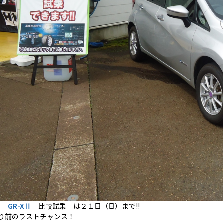
O GR-XⅡ
比較試乗
は２１日（日）まで!!
り前のラストチャンス！