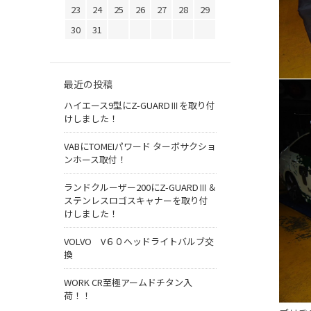
23
24
25
26
27
28
29
30
31
最近の投稿
ハイエース9型にZ-GUARDⅢを取り付
けしました！
VABにTOMEIパワード ターボサクショ
ンホース取付！
ランドクルーザー200にZ-GUARDⅢ＆
ステンレスロゴスキャナーを取り付
けしました！
VOLVO V６０ヘッドライトバルブ交
換
WORK CR至極アームドチタン入
荷！！