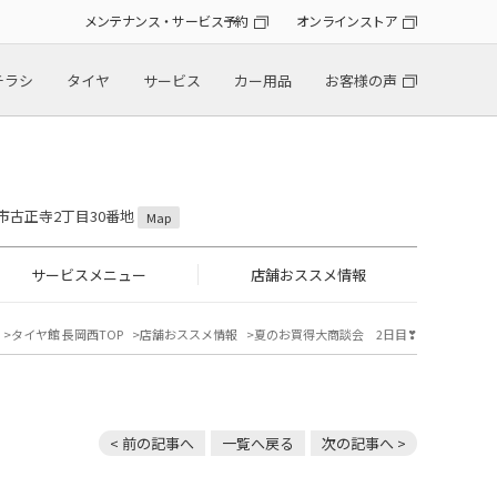
メンテナンス・サービス予約
オンラインストア
チラシ
タイヤ
サービス
カー用品
お客様の声
岡市古正寺2丁目30番地
Map
サービスメニュー
店舗おススメ情報
タイヤ館 長岡西TOP
店舗おススメ情報
夏のお買得大商談会 2日目❣
< 前の記事へ
一覧へ戻る
次の記事へ >