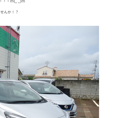
・m(_ _)m
ませんか！？