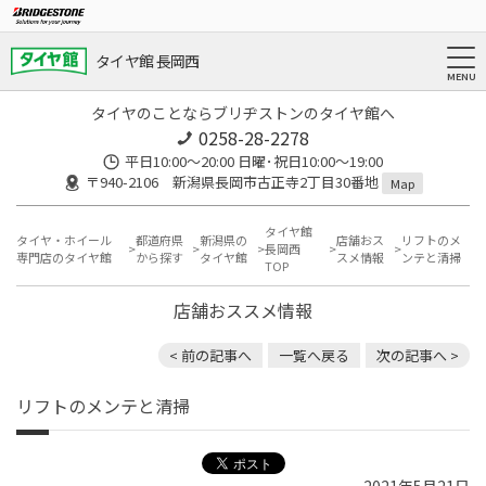
タイヤ館 長岡西
タイヤのことならブリヂストンのタイヤ館へ
0258-28-2278
平日10:00～20:00 日曜･祝日10:00～19:00
〒940-2106 新潟県長岡市古正寺2丁目30番地
Map
タイヤ館
タイヤ・ホイール
都道府県
新潟県の
店舗おス
リフトのメ
長岡西
専門店のタイヤ館
から探す
タイヤ館
スメ情報
ンテと清掃
TOP
店舗おススメ情報
< 前の記事へ
一覧へ戻る
次の記事へ >
リフトのメンテと清掃