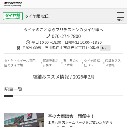
タイヤ館 松任
タイヤのことならブリヂストンのタイヤ館へ
076-274-7800
平日 10:00～18:30 日曜祝日 10:00～18:30
〒924-0865 石川県白山市倉光10丁目140番地
Map
タイヤ・ホイール専門
都道府県か
石川県のタ
タイヤ館 松
店舗おスス
店のタイヤ館
ら探す
イヤ館
任TOP
メ情報
店舗おススメ情報 / 2026年2月
記事一覧
春の大商談会 開催中！
本日も当店ホームページをご覧いただきましてありがとうございます。 春の大商談会 遂に本日より開催です！ この機会をお見逃しなく！ 皆様のご来店お待ちしております。