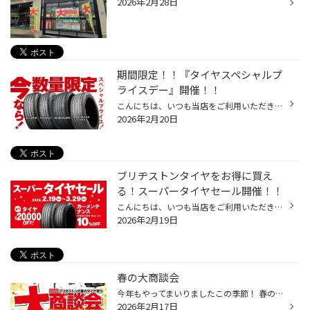
2026年2月28日
期間限定！！『タイヤスペシャルプ
ライスデー』開催！！
こんにちは、いつも当店をご利用いただきましてありがとうございます。 2/20(金)～3/1(日)まで、コクピット・タイヤ館におきまして、 期間限定！ サイズ限定！！ 数量限定！！！ お得にお買い求めいただける、「タイヤスペシャルプライスデー」がスタートします！ お得なタイヤのご紹介！！ ワゴンR...
2026年2月20日
ブリヂストンタイヤをお得に買え
る！スーパータイヤセール開催！！
こんにちは、いつも当店をご利用いただきましてありがとうございます。 コクピット・タイヤ館では、ブリヂストンタイヤをお得に買える！ スーパータイヤセールを2月19日(木)から3月29日(日)まで開催いたします！ ブリヂストンのタイヤを4本ご購入で最大20,000円引き！ タイヤをお得にご購入頂けるチ...
2026年2月19日
春の大商談会
今年もやってまいりましたこの季節！ 春の大商談会が2/28（土）～3/8（日）で開催決定です！ 今お使いのタイヤ、残り溝やひび割れは大丈夫ですか？ 夏タイヤがお得にお求めいただけるこの機会に是非お越しください！
2026年2月17日