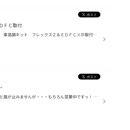
ＤＦＣ取付
今回はトヨタ ノアに テイン製 車高調キット フレックスＺ＆ＥＤＦＣⅡの取付です。 ＥＤＦＣは室内のコントローラーからダンパーの減衰力をコントロールできるキットです。 街中～高速道路～ワインディングなどの走行状況や、乗車人数によってもソフトからハードへと数秒で変化させることが可能...
・
今日は台風の接近により朝から雨と風が止みませんが・・・もちろん営業中ですっ！ 最近割と二輪タイヤの交換をしていますが、当店のユーザー様はバイク乗りが多いのでしょうか？？今回もお客様からご注文頂き交換となりました。 ビッグスクーターなのでタイヤはブリヂストン ＨＯＯＰをチョイスで...