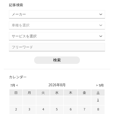
記事検索
カレンダー
2026年8月
7月 <
> 9月
日
月
火
水
木
金
土
1
2
3
4
5
6
7
8