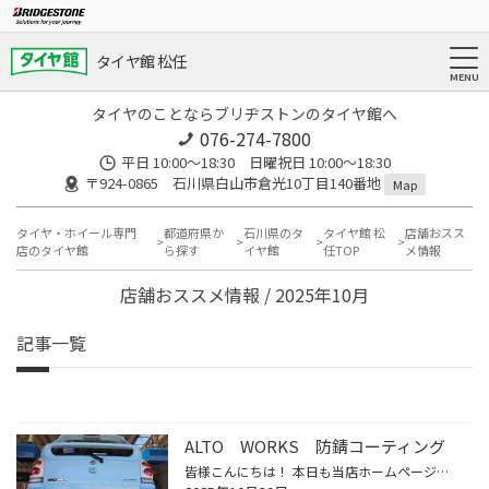
タイヤ館 松任
タイヤのことならブリヂストンのタイヤ館へ
076-274-7800
平日 10:00～18:30 日曜祝日 10:00～18:30
〒924-0865 石川県白山市倉光10丁目140番地
Map
タイヤ・ホイール専門
都道府県か
石川県のタ
タイヤ館 松
店舗おスス
店のタイヤ館
ら探す
イヤ館
任TOP
メ情報
店舗おススメ情報 / 2025年10月
記事一覧
ALTO WORKS 防錆コーティング
皆様こんにちは！ 本日も当店ホームページをご覧いただきましてありがとうございます。 本日は アルト ワークス の下廻り防錆コーティングをご紹介です。 大切なお車、サビの発生・進行を抑制して長くきれいな状態を保ちませんか？ ご依頼ありがとうございました。