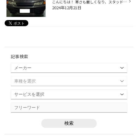
こんにちは！ 寒さも厳しくなり、スタッドレスへの履き替えも一段落といったところで久々の更新です！ 皆様はもうスタッドレスへの履き替えはお済みですか？ まだのお方はお早めに！！ さて、本日ご紹介するのはコチラです！ 言わずと知れた名車、スカイラインGT-Rでございます！ 今回はコチラにBLI...
2024年12月21日
記事検索