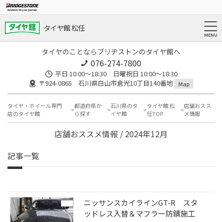
タイヤ館 松任
タイヤのことならブリヂストンのタイヤ館へ
076-274-7800
平日 10:00～18:30 日曜祝日 10:00～18:30
〒924-0865 石川県白山市倉光10丁目140番地
Map
タイヤ・ホイール専門
都道府県か
石川県のタ
タイヤ館 松
店舗おスス
店のタイヤ館
ら探す
イヤ館
任TOP
メ情報
店舗おススメ情報 / 2024年12月
記事一覧
ニッサンスカイラインGT-R スタ
ッドレス入替＆マフラー防錆施工