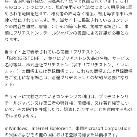
は、各国の著作権法、関連条約・法律で保護されています。これ
らのコンテンツについて、私的使用その他法律によって明示的に認
められる範囲を超えて、権利者の許可なく複製、転用等する事は法
律で禁止されています。尚、当サイトに掲載されているコンテン
ツの内容を雑誌、書籍、CD-ROM等へ転載、掲載する場合は、事
前にブリヂストンリテールジャパンの書面による許諾が必要とな
ります。
当サイト上で表示されている商標「ブリヂストン」
「BRIDGESTONE」、並びにブリヂストン製品の名称、サービス
名称等は、株式会社ブリヂストン（以下「ブリヂストン」といい
ます。）の商標または登録商標です。これらの商標または登録商標
をご使用になる場合は、別途ブリヂストンとの契約が必要になり
ます。
当サイトに掲載されているコンテンツの利用は、ブリヂストンリ
テールジャパン又は第三者の特許権、商標権、又は著作権等につ
いて、その使用を許諾したり、譲渡したりすることを意味するもの
ではありません。
※Windows、Internet Explorerは、米国Microsoft Corporation
の米国およびその他の国における登録商標または商標です。