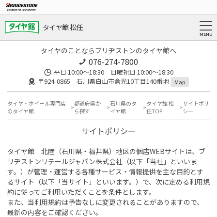
タイヤ館 松任
タイヤのことならブリヂストンのタイヤ館へ
076-274-7800
平日 10:00～18:30 日曜祝日 10:00～18:30
〒924-0865 石川県白山市倉光10丁目140番地
Map
タイヤ・ホイール専門店
都道府県か
石川県のタ
タイヤ館 松
サイトポリ
のタイヤ館
ら探す
イヤ館
任TOP
シー
サイトポリシー
タイヤ館 北陸（石川県・福井県）地区の個店WEBサイトは、ブ
リヂストンリテールジャパン株式会社（以下「当社」といいま
す。）が管理・運営する各種サービス・情報提供を主な目的とす
るサイト（以下「当サイト」といいます。）で、次に定める利用規
約に従ってご利用いただくことを条件とします。
また、当利用規約は予告なしに変更されることがありますので、
最新の内容をご確認ください。