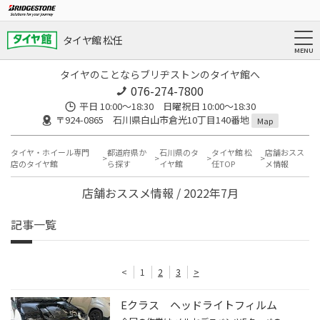
タイヤ館 松任
タイヤのことならブリヂストンのタイヤ館へ
076-274-7800
平日 10:00～18:30 日曜祝日 10:00～18:30
〒924-0865 石川県白山市倉光10丁目140番地
Map
タイヤ・ホイール専門
都道府県か
石川県のタ
タイヤ館 松
店舗おスス
店のタイヤ館
ら探す
イヤ館
任TOP
メ情報
店舗おススメ情報 / 2022年7月
記事一覧
<
1
2
3
>
Eクラス ヘッドライトフィルム