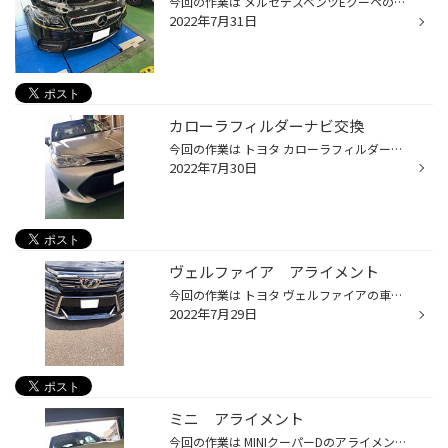
今回の作業は メルセデスベンツEクーペのヘッドライト・エンブレムにプロテクションフイルムの施工作業です 今回使用した商品は ブレックスさんが販売している DIAMOND SWELL DS Clear Impactと言う商品を施工しました 紫外線から樹脂製品を守り撥水性もあるので虫や汚れが付いてもすぐに取れる...
2022年7月31日
カローラフィルダーナビ交換
今回の作業は トヨタ カローラフィルダーのナビの入れ替え作業です 今まではカロッツエリアのナビのみがついていました 今回取り付けたナビは パナソニック製のCN−HE01WDを取り付けました リアーカメラは元々付いていたので流用しての取付けです カメラのガイド線を調整して作業終了です 作業依頼あ...
2022年7月30日
ヴェルファイア アライメント
今回の作業は トヨタ ヴェルファイアの車高調整とアライメント作業です 車高調整はリアーの車高に合わせてフロントの車高を調整しました 調整後はアライメント調整を行いました 作業依頼ありがとうございます
2022年7月29日
ミニ アライメント
今回の作業は MINIクーパーDのアライメント作業です 今回の車両は右後ろのタイヤをぶつけてしまいアライメントを見て欲しいとのご依頼でした ホイール もガッツリと擦っていました ホイールは新しく交換されるそうですがアライメントを取るのにホイールが変形していると 正確な数値が出ない為まずは...