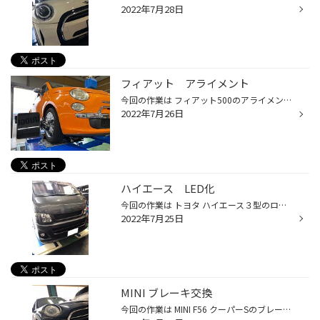
2022年7月28日
フィアット アライメント
今回の作業は フィアット500のアライメント作業です 鮮やかなオレンジ色のフィアットです 今回のご依頼はサブフレームを下ろしたのでアライメントを見てほしいとご依頼を受けました 測定の結果はフロントが基準値よりズレていてステアリングが曲がっている状態でした 今回はフロントのトーイン2カ所...
2022年7月26日
ハイエース LED化
今回の作業は トヨタ ハイエース３型のロービームバルブをLED化にする作業です 純正は水銀フリーのディスチャージバルブD4Rがついています D4Rは長年使用するとチカチカと点滅したり動作不安定になる事があります まさにこのハイエースはチカチカするとご相談を受けLED化をご提案させていただきまし...
2022年7月25日
MINI ブレーキ交換
今回の作業は MINI F56 クーパーSのブレーキパット ローター交換作業を行いました 警告灯が点灯したのでブレーキを見て欲しいと依頼を受け確認するとリアブレーキが大変なことに… ローターが2分割に 当初はパットとセンサーの予定でしたがローター交換も必要になりました 今回使用した商品は ディク...