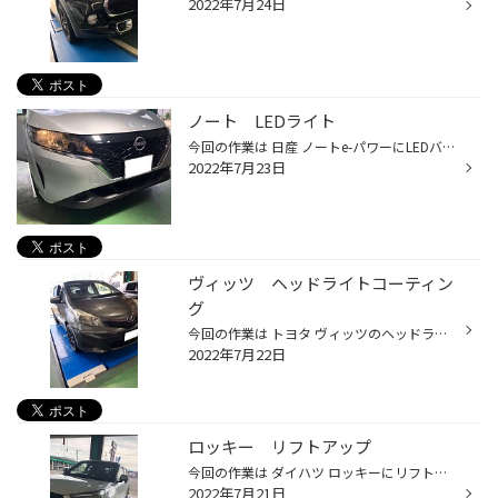
2022年7月24日
ノート LEDライト
今回の作業は 日産 ノートe-パワーにLEDバルブを取り付けました 純正はポジション・LO/HIビームがハロゲン球だったのでLEDにして欲しいとのご依頼でした 今回使用したLEDは ヴァレンティ製 LEDヘッドライトバルブ RC H4 ベロフ製 プレシャスレイ ポジションバルブ T10 6500K を使用しました 交換後...
2022年7月23日
ヴィッツ ヘッドライトコーティン
グ
今回の作業は トヨタ ヴィッツのヘッドライトコーティング作業です よーく見ると少し黄ばんできています まずは黄ばみ除去材を使い大まかに黄ばみを取っていきます 次はバフを使いヘッドライトを磨いていきます 磨き終えたらライトを脱脂を行いコーティング剤を塗布していきました きばみも取れてヘ...
2022年7月22日
ロッキー リフトアップ
今回の作業は ダイハツ ロッキーにリフトアップ車高調とホイールを取り付けました 今回 取付けた車高調は テイン製 ストリート アドヴァンスZ4 ノーマルショックと比べてみました 純正はかなりショック本体が細く頼りない感じです 交換作業を進め 交換前 交換後 前後約3センチのリフトアップで調整...
2022年7月21日