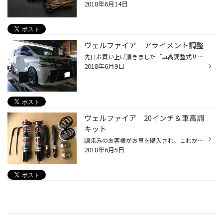
2018年6月14日
ヴェルファイア アライメント調整
先日お買い上げ頂きました「車高調整式サスペンション」を取付ましたが、車高調サスキットをなじませる為 に数日後の「アライメント調整」となりました。 お客様のご要望で、車高を再度調整してからのアライメント作業です。 「車高調整式サスペンション」は車高の自由度があり、走行安定性も向上す...
2018年6月9日
ヴェルファイア 20インチ＆車高調
キット
馴染みのお客様がお車を購入され、これからいろいろドレスアップされたいとのご相談。 まずはドレスアップ第1弾！ 「アルミホイール＆タイヤ」と「車高調整式サスペンションキット」をご購入いただきました。 乗り心地は犠牲にしたくない！とのお声に「車高調」はタナベさんのSUSTEC PRO「ZT40」を ...
2018年6月5日