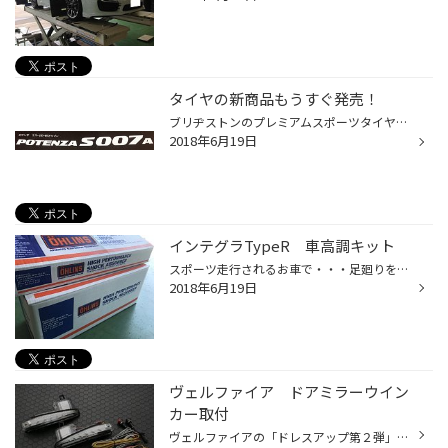
タイヤの新商品もうすぐ発売！
ブリヂストンのプレミアムスポーツタイヤ・ポテンザシリーズに新商品が７月発売となります。 当店、只今お取り寄せ中です。入荷しましたらＨＰ再アップします！ どんなタイヤか楽しみです！(＾◇＾)
2018年6月19日
インテグラTypeR 車高調キット
スポーツ走行されるお車で・・・足廻りをリフレッシュ！ オーリンズさんの車高調整式サスペンション「コンプリートキット」をチョイス！ フロントアッパーマウント付のフルキットですのでスポーツ走行は楽しめそうですね！ ご一緒にブッシュがヘタリ気味のアームリンクも交換です！ もちろん「減衰...
2018年6月19日
ヴェルファイア ドアミラーウイン
カー取付
ヴェルファイアの「ドレスアップ第２弾」！ 今回は「電装パーツ」を中心に取付です。 アベストさんの「シーケンシャルドアミラーウインカー」の取付です。 車種専用設計ですので「純正交換・穴あけ不要」で取付できます。今回は「ヴェルファイア」ですが、 もちろん「アルファード」にも装着可能で...