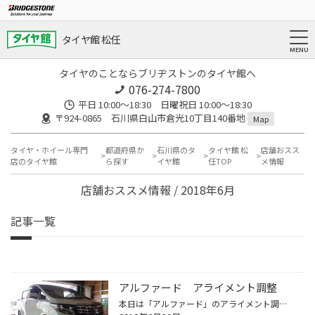
タイヤ館 松任
タイヤのことならブリヂストンのタイヤ館へ
076-274-7800
平日 10:00～18:30 日曜祝日 10:00～18:30
〒924-0865 石川県白山市倉光10丁目140番地
Map
タイヤ・ホイール専門
都道府県か
石川県のタ
タイヤ館 松
店舗おスス
店のタイヤ館
ら探す
イヤ館
任TOP
メ情報
店舗おススメ情報 / 2018年6月
記事一覧
アルファード アライメント調整
本日は「アルファード」のアライメント調整です。 お車を「ローダウン」されたとの事でご依頼。入庫させていただきました。 オール「モデリスタ」仕様の大変綺麗なお車です。オーナー様のお車への愛情が伺えます！ 当店ではアライメント調整のプロフェッショナル・スタッフがお車の点検・診断させて...