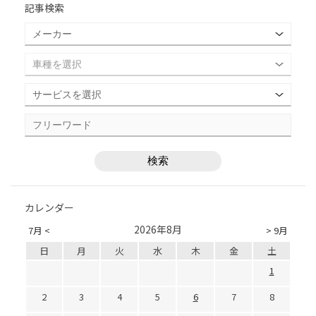
記事検索
カレンダー
2026年8月
7月 <
> 9月
日
月
火
水
木
金
土
1
2
3
4
5
6
7
8