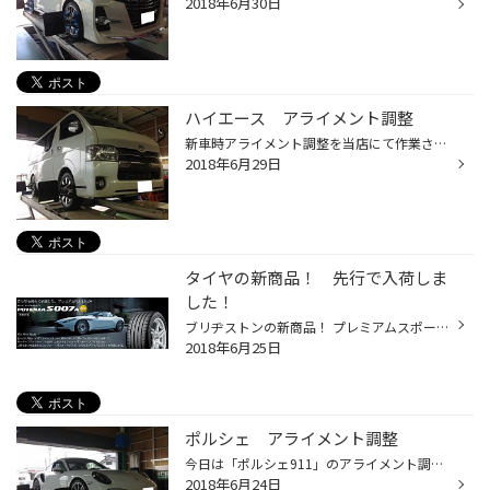
2018年6月30日
ハイエース アライメント調整
新車時アライメント調整を当店にて作業させていただいてから４年・・・ タイヤの交換・ショックアブソーバー交換・アライメント調整のご依頼をいただきました。 タイヤの交換とショックアブソーバーの交換を終え、アライメント調整作業です。 約70,000キロほど走られた様子でアライメント測定の結果...
2018年6月29日
タイヤの新商品！ 先行で入荷しま
した！
ブリヂストンの新商品！ プレミアムスポーツタイヤ『POTENZA S007A』が当店に入荷しました。 7月発売予定ですが・・・先行入荷です！ 早速、当店の店内へ展示させていただきました。 『POTENZA S007A』の大きな特徴は・・・ 新商品『POTENZA S007A』は期待を裏切らない高性能タイヤと思います！ ど...
2018年6月25日
ポルシェ アライメント調整
今日は「ポルシェ911」のアライメント調整です。 「足廻り」のパーツを交換されたとの事でご依頼。入庫させていただきました。 走行後のご意見ご感想お聞かせいただければ幸いです！ この度は「アライメント調整」のご依頼ありがとうございました。
2018年6月24日