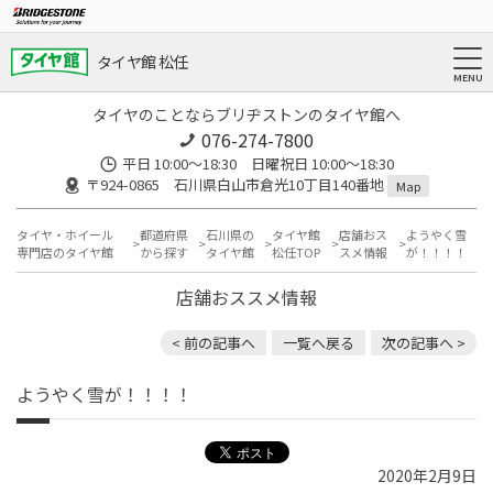
タイヤ館 松任
タイヤのことならブリヂストンのタイヤ館へ
076-274-7800
平日 10:00～18:30 日曜祝日 10:00～18:30
〒924-0865 石川県白山市倉光10丁目140番地
Map
タイヤ・ホイール
都道府県
石川県の
タイヤ館
店舗おス
ようやく雪
専門店のタイヤ館
から探す
タイヤ館
松任TOP
スメ情報
が！！！！
店舗おススメ情報
< 前の記事へ
一覧へ戻る
次の記事へ >
ようやく雪が！！！！
2020年2月9日