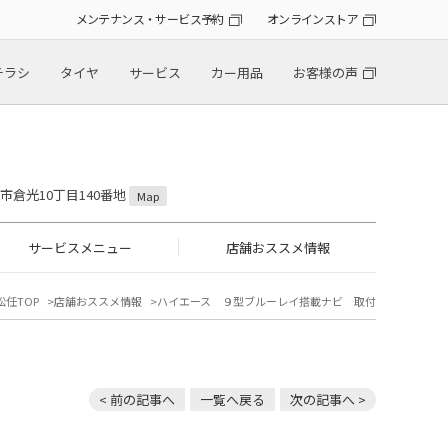
メンテナンス・サービス予約
オンラインストア
チラシ
タイヤ
サービス
カー用品
お客様の声
山市倉光10丁目140番地
Map
サービスメニュー
店舗おススメ情報
松任TOP
店舗おススメ情報
ハイエース ９型ブルーレイ搭載ナビ 取付
< 前の記事へ
一覧へ戻る
次の記事へ >