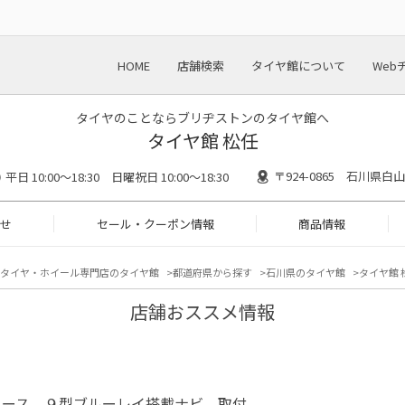
HOME
店舗検索
タイヤ館について
Web
タイヤのことならブリヂストンのタイヤ館へ
タイヤ館 松任
〒924-0865 石川県白
平日 10:00～18:30 日曜祝日 10:00～18:30
せ
セール・クーポン情報
商品情報
タイヤ・ホイール専門店のタイヤ館
都道府県から探す
石川県のタイヤ館
タイヤ館 
店舗おススメ情報
エース ９型ブルーレイ搭載ナビ 取付