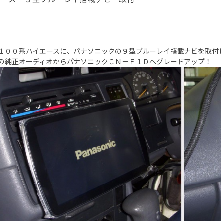
１００系ハイエースに、パナソニックの９型ブルーレイ搭載ナビを取付
の純正オーディオからパナソニックＣＮ－Ｆ１Ｄへグレードアップ！