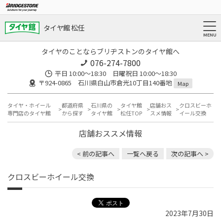
タイヤ館 松任
タイヤのことならブリヂストンのタイヤ館へ
076-274-7800
平日 10:00～18:30 日曜祝日 10:00～18:30
〒924-0865 石川県白山市倉光10丁目140番地
Map
タイヤ・ホイール
都道府県
石川県の
タイヤ館
店舗おス
クロスビーホ
専門店のタイヤ館
から探す
タイヤ館
松任TOP
スメ情報
イール交換
店舗おススメ情報
< 前の記事へ
一覧へ戻る
次の記事へ >
クロスビーホイール交換
2023年7月30日