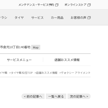
メンテナンス・サービス予約
オンラインストア
チラシ
タイヤ
サービス
カー用品
お客様の声
山市倉光10丁目140番地
Map
サービスメニュー
店舗おススメ情報
イヤ館
タイヤ館 松任TOP
店舗おススメ情報
ヴォクシー アライメント
< 前の記事へ
一覧へ戻る
次の記事へ >