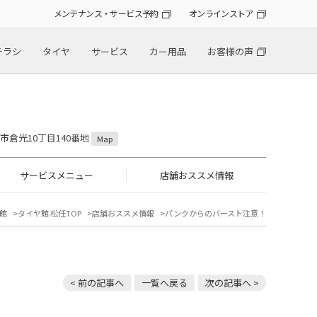
メンテナンス・サービス予約
オンラインストア
チラシ
タイヤ
サービス
カー用品
お客様の声
山市倉光10丁目140番地
Map
サービスメニュー
店舗おススメ情報
館
タイヤ館 松任TOP
店舗おススメ情報
パンクからのバースト注意！
< 前の記事へ
一覧へ戻る
次の記事へ >