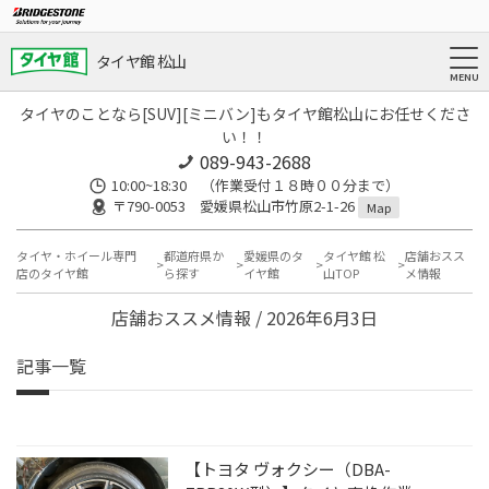
タイヤ館 松山
タイヤのことなら[SUV][ミニバン]もタイヤ館松山にお任せくださ
い！！
089-943-2688
10:00~18:30 （作業受付１８時００分まで）
〒790-0053 愛媛県松山市竹原2-1-26
Map
タイヤ・ホイール専門
都道府県か
愛媛県のタ
タイヤ館 松
店舗おスス
店のタイヤ館
ら探す
イヤ館
山TOP
メ情報
店舗おススメ情報 / 2026年6月3日
記事一覧
【トヨタ ヴォクシー（DBA-