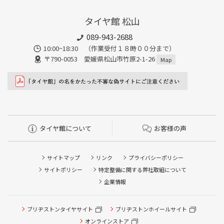
タイヤ館 松山
089-943-2688
10:00~18:30 （作業受付１８時００分まで）
〒790-0053 愛媛県松山市竹原2-1-26
Map
タイヤ館について
お客様の声
サイトマップ
リンク
プライバシーポリシー
サイトポリシー
特定整備に関する弊社取組について
企業情報
タイヤ点検・安全点検/タイヤ履き替え/オイル交換/その他
ブリヂストンタイヤサイト
ブリヂストンホイールサイト
ピット作業の予約
オンラインストア