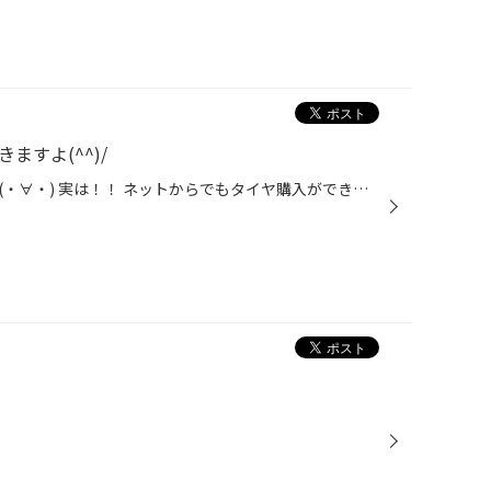
ますよ(^^)/
ネットからでもタイヤが買える！(・∀・) 実は！！ ネットからでもタイヤ購入ができるのを ご存知ですかぁ？？(・∀・) 気になる方はぜひ読んで下さいね！！ WEBからの購入をお考えの方必見！ ①自身のタイヤサイズの確認！ ↓↓まずはタイヤサイズをチェック！！↓↓ ●タイヤの見方 (例) サイズ: 195/65R1...