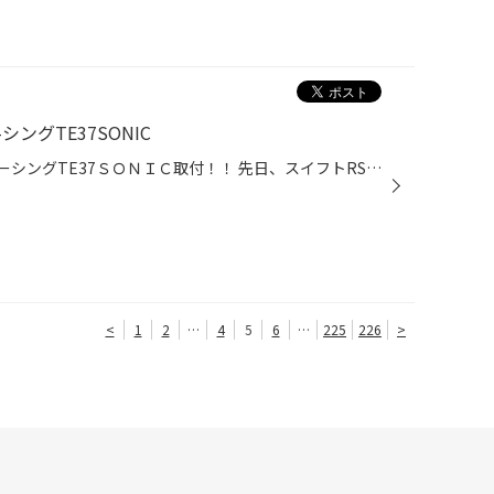
ングTE37SONIC
スズキ スイフトに RAYSボルクレーシングTE37ＳＯＮＩＣ取付！！ 先日、スイフトRSにホイールを取り付けしましたので ご紹介します！！ RAYSボルクレーシングTE37SONICを 取り付けました！！ 注文を頂いたのは１月、、、、、 大変お待たせしました！！！ 早速取り付け写真を貼ります！！ ご覧くださ...
<
1
2
…
4
5
6
…
225
226
>