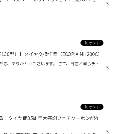
130型）】タイヤ交換作業（ECOPIA NH200C）
日頃より、タイヤ館をご利用いただき、ありがとうございます。 さて、当店と同じチェーン店の近隣タイヤ館店舗で作業いたしましたタイヤ交換をご紹介します。 （WEB掲載をご快諾いただきましたお客様！大変感謝しております。 いつもご愛顧いただき誠にありがとうございます！！） おクルマ：トヨタ...
る！タイヤ館35周年大感謝フェアクーポン配布