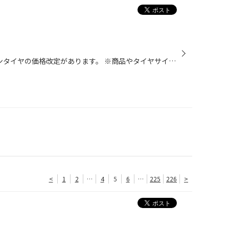
2026年9月1日より、 ブリヂストンタイヤの価格改定があります。 ※商品やタイヤサイズにより、価格改定の有無・ 改定率が異なります。 価格改定前の今がお得です!! タイヤ交換をお考えの方はお早めに タイヤ館松山にお越しください(^^)/
<
1
2
…
4
5
6
…
225
226
>