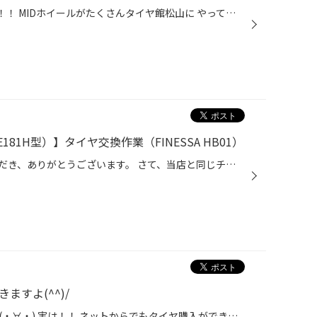
MIDホイールフェアを開催します！！ MIDホイールがたくさんタイヤ館松山に やってきました！！ ラグジュアリーなデザインからスポーティーな ホイールまで幅広く展示しております！！ 開催期間 ６月１２日～６月２９日まで この機会に是非遊びに来てください！！ 当日、お車の横にホイール合わせる...
181H型）】タイヤ交換作業（FINESSA HB01）
日頃より、タイヤ館をご利用いただき、ありがとうございます。 さて、当店と同じチェーン店の近隣タイヤ館店舗で作業いたしましたタイヤ交換をご紹介します。 （WEB掲載をご快諾いただきましたお客様！大変感謝しております。 いつもご愛顧いただき誠にありがとうございます！！） おクルマ：トヨタ...
ますよ(^^)/
ネットからでもタイヤが買える！(・∀・) 実は！！ ネットからでもタイヤ購入ができるのを ご存知ですかぁ？？(・∀・) 気になる方はぜひ読んで下さいね！！ WEBからの購入をお考えの方必見！ ①自身のタイヤサイズの確認！ ↓↓まずはタイヤサイズをチェック！！↓↓ ●タイヤの見方 (例) サイズ: 195/65R1...