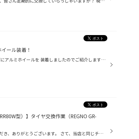
おクルマのエンジンオイルですが、皆さん定期的に交換していらっしゃいますか？ 現在、コクピット・タイヤ館では6/21(日)まで、タイヤ館35周年の大感謝キャンペーンを開催中です。 期間中にエンジンオイルなどのメンテナンス商品が10％OFFになるクーポンやウォッシャー液の 無料補充チケットなど、...
ミホイール装着！
トヨタ80系VOXY 本日は80系VOXYにアルミホイールを 装着しましたのでご紹介します！ メ-カ-:ブリヂストン 種類:バルミナK10 特徴は10本スポ-クとなってお ブラックポリッシュならではの力強いデザインと なっております！ すみません、、、純正状態の写真を撮り忘れておりました、、、、 足元が一気...
RR80W型）】タイヤ交換作業（REGNO GR-
日頃より、タイヤ館をご利用いただき、ありがとうございます。 さて、当店と同じチェーン店の近隣タイヤ館店舗で作業いたしましたタイヤ交換をご紹介します。 （WEB掲載をご快諾いただきましたお客様！大変感謝しております。 いつもご愛顧いただき誠にありがとうございます！！） おクルマ：トヨタ...