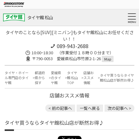
タイヤ館 松山
タイヤのことなら[SUV][ミニバン]もタイヤ館松山にお任せくださ
い！！
089-943-2688
10:00~18:30 （作業受付１８時００分まで）
〒790-0053 愛媛県松山市竹原2-1-26
Map
タイヤ・ホイー
都道府
愛媛県
タイヤ
店舗お
タイヤ買うならタイヤ
ル専門店のタイ
県から
のタイ
館 松山
ススメ
館松山店が断然お得♪
ヤ館
探す
ヤ館
TOP
情報
店舗おススメ情報
< 前の記事へ
一覧へ戻る
次の記事へ >
タイヤ買うならタイヤ館松山店が断然お得♪