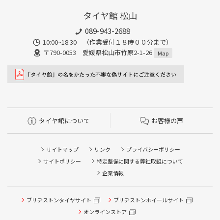
タイヤ館 松山
089-943-2688
10:00~18:30 （作業受付１８時００分まで）
〒790-0053 愛媛県松山市竹原2-1-26
Map
タイヤ館について
お客様の声
サイトマップ
リンク
プライバシーポリシー
サイトポリシー
特定整備に関する弊社取組について
企業情報
タイヤ点検・安全点検/タイヤ履き替え/オイル交換/その他
ブリヂストンタイヤサイト
ブリヂストンホイールサイト
ピット作業の予約
オンラインストア