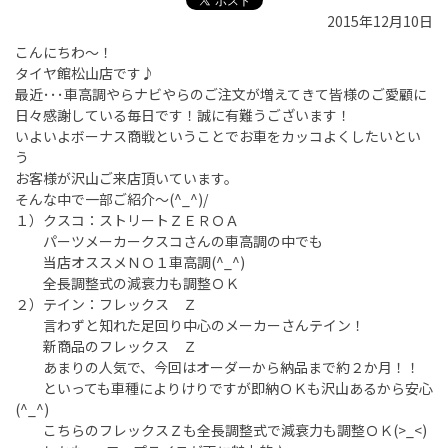
2015年12月10日
こんにちわ～！
タイヤ館松山店です♪
最近･･･車高調やらナビやらのご注文が増えてきて皆様のご愛顧に
日々感謝している毎日です！誠に有難うございます！
いよいよボーナス商戦ということでお車をカッコよくしたいとい
う
お客様が沢山ご来店頂いています。
そんな中で一部ご紹介～(^_^)/
１）クスコ：ストリートＺＥＲＯＡ
パーツメーカークスコさんの車高調の中でも
当店オススメＮＯ１車高調(^_^)
全長調整式の減衰力も調整ＯＫ
２）テイン：フレックス Ｚ
言わずと知れた足回り中心のメーカーさんテイン！
新商品のフレックス Ｚ
あまりの人気で、今回はオーダーから納品まで約２か月！！
といっても車種によりけりですが即納ＯＫも沢山あるから安心
(^_^)
こちらのフレックスＺも全長調整式で減衰力も調整ＯＫ(>_<)