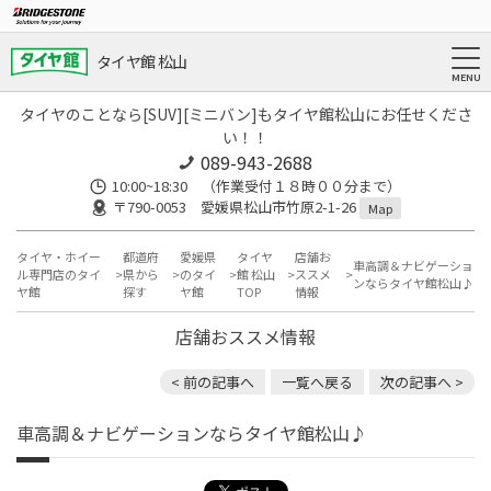
タイヤ館 松山
タイヤのことなら[SUV][ミニバン]もタイヤ館松山にお任せくださ
い！！
089-943-2688
10:00~18:30 （作業受付１８時００分まで）
〒790-0053 愛媛県松山市竹原2-1-26
Map
タイヤ・ホイー
都道府
愛媛県
タイヤ
店舗お
車高調＆ナビゲーショ
ル専門店のタイ
県から
のタイ
館 松山
ススメ
ンならタイヤ館松山♪
ヤ館
探す
ヤ館
TOP
情報
店舗おススメ情報
< 前の記事へ
一覧へ戻る
次の記事へ >
車高調＆ナビゲーションならタイヤ館松山♪