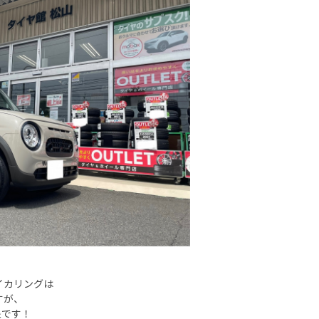
イカリングは
すが、
象です！