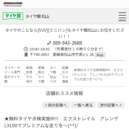
タイヤ館 松山
タイヤのことなら[SUV][ミニバン]もタイヤ館松山にお任せくださ
い！！
089-943-2688
10:00~18:30 （作業受付１８時００分まで）
〒790-0053 愛媛県松山市竹原2-1-26
Map
タイヤ・ホ
都道
愛媛
タイ
店舗
★無料タイヤ点検実施中!! エクス
イール専門
府県
県の
ヤ館
おス
トレイル アレンザLX100でプレミ
店のタイヤ
から
タイ
松山
スメ
アムな走りを～(^^)/
館
探す
ヤ館
TOP
情報
店舗おススメ情報
< 前の記事へ
一覧へ戻る
次の記事へ >
★無料タイヤ点検実施中!! エクストレイル アレンザ
LX100でプレミアムな走りを～(^^)/