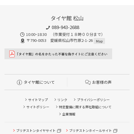
タイヤ館 松山
089-943-2688
10:00~18:30 （作業受付１８時００分まで）
〒790-0053 愛媛県松山市竹原2-1-26
Map
タイヤ館について
お客様の声
サイトマップ
リンク
プライバシーポリシー
サイトポリシー
特定整備に関する弊社取組について
企業情報
ブリヂストンタイヤサイト
ブリヂストンホイールサイト
タイヤ点検・安全点検/タイヤ履き替え/オイル交換/その他