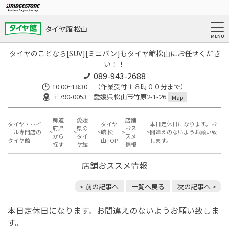
タイヤ館 松山
タイヤのことなら[SUV][ミニバン]もタイヤ館松山にお任せくださ
い！！
089-943-2688
10:00~18:30 （作業受付１８時００分まで）
〒790-0053 愛媛県松山市竹原2-1-26
Map
都道
愛媛
店舗
タイヤ・ホイ
タイヤ
本日定休日になります。お
府県
県の
おス
ール専門店の
館 松
間違えのないようお願い致
から
タイ
スメ
タイヤ館
山TOP
します。
探す
ヤ館
情報
店舗おススメ情報
< 前の記事へ
一覧へ戻る
次の記事へ >
本日定休日になります。お間違えのないようお願い致しま
す。