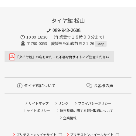
タイヤ館 松山
089-943-2688
10:00~18:30 （作業受付１８時００分まで）
〒790-0053 愛媛県松山市竹原2-1-26
Map
タイヤ館について
お客様の声
サイトマップ
リンク
プライバシーポリシー
サイトポリシー
特定整備に関する弊社取組について
企業情報
タイヤ点検・安全点検/タイヤ履き替え/オイル交換/その他
ブリヂストンタイヤサイト
ブリヂストンホイールサイト