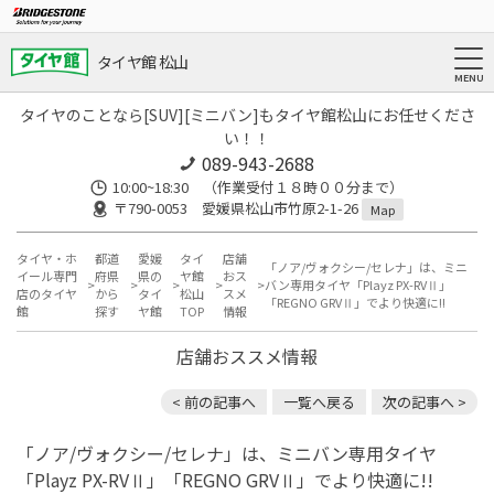
タイヤ館 松山
タイヤのことなら[SUV][ミニバン]もタイヤ館松山にお任せくださ
い！！
089-943-2688
10:00~18:30 （作業受付１８時００分まで）
〒790-0053 愛媛県松山市竹原2-1-26
Map
タイヤ・ホ
都道
愛媛
タイ
店舗
「ノア/ヴォクシー/セレナ」は、ミニ
イール専門
府県
県の
ヤ館
おス
バン専用タイヤ「Playz PX-RVⅡ」
店のタイヤ
から
タイ
松山
スメ
「REGNO GRVⅡ」でより快適に!!
館
探す
ヤ館
TOP
情報
店舗おススメ情報
< 前の記事へ
一覧へ戻る
次の記事へ >
「ノア/ヴォクシー/セレナ」は、ミニバン専用タイヤ
「Playz PX-RVⅡ」「REGNO GRVⅡ」でより快適に!!