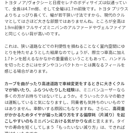
トヨタ ノア/ヴォクシーと日産セレナのボディサイズは似通ってい
て、全長は4.7m弱、そして全幅は1.7m前後です。トヨタ プリウス
よりちょっぴり長くて、幅が若干狭い寸法ですから、現代のクル
マとしてはさほど大きな部類ではありませんね。ところが全高は
1.9m前後!! フルサイズミニバンのアルファードやヴェルファイア
と同じくらい背が高いのです。
これは、狭い道路などでの利便性を損ねることなく室内空間にゆ
とりを持たせようとした結果なのでしょうが、際立つ車高に加え
1.7トンを超えるなかなかの重量級ということもあって、ハンドル
を切ったときにはセダンやコンパクトカーとは異なるフィールを
感じる場合があります。
カーブを曲がったり高速道路で車線変更をするときに大きくクル
マが傾いたり、ふらついたりした経験
は、ミニバンユーザーなら
多くの方がお持ちではないでしょうか。そういったクルマの動き
は運転していると気になりますし、同乗者も気持ちのいいもので
はありません。車酔いする原因にもなりますね。さらに、
高荷重
がかかるためタイヤが偏った減り方をする偏摩耗（片減り）を起
こしやすいのもミニバンにおける気がかりな点
と言えます。タイ
ヤの寿命を短くしてしまう「もったいない減り方」は、できれば