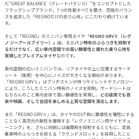
た“GREAT BALANCE（グレートバランス）”をコンセプトとした
フラッグシップブランド。7つの性能すべてを磨き、究極のバラン
スを追求した「REGNOだけの走り心地」にこだわり続けていま
す。
そして「REGNO」のミニバン専用タイヤ「
REGNO GRVⅡ（レグ
ノ ジーアールブイツー）」は、ミニバン特有のふらつきを抑制す
るだけでなく、広い車内空間での高い静粛性と優れた乗り心地を
実現したプレミアムタイヤ
なのです。
車内空間の広いミニバンでは、リアタイヤの上に位置するサード
シート（後席）を中心にノイズが大きくなる傾向があります。
「REGNO GRVⅡ」はブリヂストンが持つサイレントテクノロジー
により、こうしたミニバン特有のノイズを抑制。サードシートは
もちろんのこと車内全体で高い静粛性を実現し、
どの座席でも音
楽や映画、そして会話を楽しめる上質な空間を演出します
。
また「REGNO GRVⅡ」は、タイヤのOUT側に静粛性を犠牲にする
ことなく高次元の剛性を確保する「レグノミニバン用サイドチュ
ーニング」を、さらにIN側には偏摩耗を抑制するとともに、定員
乗車時のふらつきを抑える「ラウンドスロット」を採用したこと