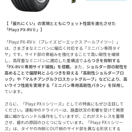
【「疲れにくい」の実現とともにウェット性能を進化させた
「Playz PX-RVⅡ」】
「Playz PX-RVⅡ（プレイズ ピーエックス アールブイツー）」
は、さまざまなミニバンに幅広く対応する「ミニバン専用タイ
ヤ」です。サイド部の骨組みを強化することで高い剛性を確保
し、高荷重なミニバンに適応した重構造で
ふらつきを抑制する
「PX-RVⅡ専用サイド補強」を搭載
。また、
ショルダー部の剛性を
高めることで偏摩耗とふらつきを抑える「高剛性ショルダーブロ
ック」や「マルチアングルクロスカットグルーブ」などにより、高
いライフ性能を実現する「ミニバン専用高剛性パタン」を採用
し
ています。
さらに、「Playz PXⅡシリーズ」としての特長にもぜひ注目して
ください。運転中のドライバーは、路面状況の影響を受けて無意
識に細かなハンドル操作をしていますが、これがストレスを蓄積
させ、疲れの原因のひとつになっています。「Playz PXⅡシリー
ズ」は、タイヤのIN側とOUT側のサイド部を異なる形状とする