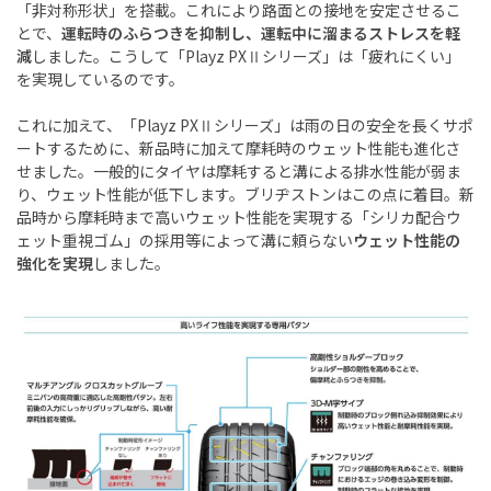
「非対称形状」を搭載。これにより路面との接地を安定させるこ
とで、
運転時のふらつきを抑制し、運転中に溜まるストレスを軽
減
しました。こうして「Playz PXⅡシリーズ」は「疲れにくい」
を実現しているのです。
これに加えて、「Playz PXⅡシリーズ」は雨の日の安全を長くサポ
ートするために、新品時に加えて摩耗時のウェット性能も進化さ
せました。一般的にタイヤは摩耗すると溝による排水性能が弱ま
り、ウェット性能が低下します。ブリヂストンはこの点に着目。新
品時から摩耗時まで高いウェット性能を実現する「シリカ配合ウ
ェット重視ゴム」の採用等によって溝に頼らない
ウェット性能の
強化を実現
しました。