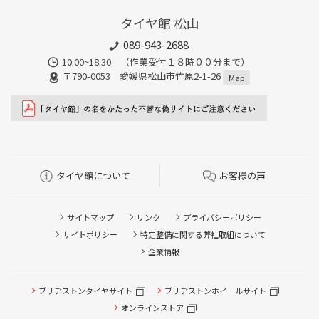
タイヤ館 松山
089-943-2688
10:00~18:30 （作業受付１８時００分まで）
〒790-0053 愛媛県松山市竹原2-1-26
Map
タイヤ館について
お客様の声
サイトマップ
リンク
プライバシーポリシー
サイトポリシー
特定整備に関する弊社取組について
企業情報
ブリヂストンタイヤサイト
ブリヂストンホイールサイト
タイヤ点検・安全点検/タイヤ履き替え/オイル交換/その他
ピット作業の予約
オンラインストア