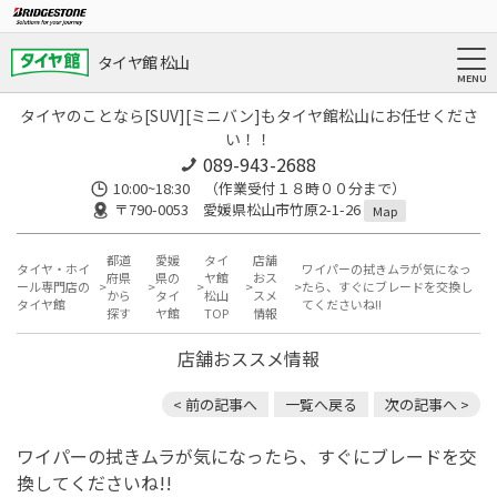
タイヤ館 松山
タイヤのことなら[SUV][ミニバン]もタイヤ館松山にお任せくださ
い！！
089-943-2688
10:00~18:30 （作業受付１８時００分まで）
〒790-0053 愛媛県松山市竹原2-1-26
Map
都道
愛媛
タイ
店舗
タイヤ・ホイ
ワイパーの拭きムラが気になっ
府県
県の
ヤ館
おス
ール専門店の
たら、すぐにブレードを交換し
から
タイ
松山
スメ
タイヤ館
てくださいね!!
探す
ヤ館
TOP
情報
店舗おススメ情報
< 前の記事へ
一覧へ戻る
次の記事へ >
ワイパーの拭きムラが気になったら、すぐにブレードを交
換してくださいね!!